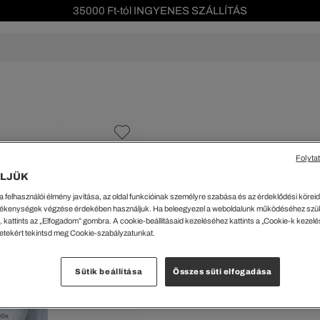
35000 Ft-tól INGYENES SZÁLLÍTÁS
Szezonális leárazás akár -40%!
Ingyenes visszaküldés!
s leárazás
Férfi
Női
Gyerek
We Are L
ŐK
CIPŐK
KIEGÉSZÍTŐK
KIEGÉSZÍTŐK
al Offer
Special Offer
Ékszerek
Ékszerek
acipők
Tornacipők
Táskák
Táskák
Folyta
%
cipők
Edzőcipők
Pénztárcák
Pénztárcák
LJÜK
Női Tricot Pulóver
ncsok
Bakancsok
Sapkák
Fejfedők
a felhasználói élmény javítása, az oldal funkcióinak személyre szabása és az érdeklődési köreidh
csok és Szandálok
Bebújósok
Kulcstartók
Övek
16749.50 Ft
ékenységek végzése érdekében használjuk. Ha beleegyezel a weboldalunk működéséhez szü
Papucsok
Sapkák és Kesztyűk
Sapkák és Kesztyűk
 kattints az „Elfogadom” gombra. A cookie-beállításaid kezeléséhez kattints a „Cookie-k kezel
A legalacsonyabb ár az ut
letekért tekintsd meg Cookie-szabályzatunkat.
Rendszeres ár:
30999 Ft
(-
Sálak
Sálak
Hajpántok és Hajgumik
Zoknik
Méretek megtekint
Sütik beállítása
Összes süti elfogadása
Zoknik
Special Offer
ik
Special Offer