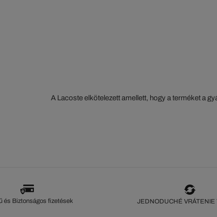
A Lacoste elkötelezett amellett, hogy a terméket a 
szorosan nyomon kövesse. Az értéklánc átláthatósága
ökoszisztéma alapos ismerete... Egyetlen öltés sem 
szeme nélkül.
 és Biztonságos fizetések
JEDNODUCHÉ VRÁTENIE