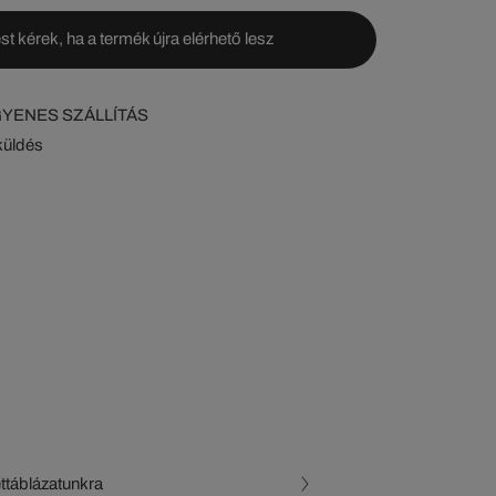
st kérek, ha a termék újra elérhető lesz
NGYENES SZÁLLÍTÁS
küldés
ettáblázatunkra