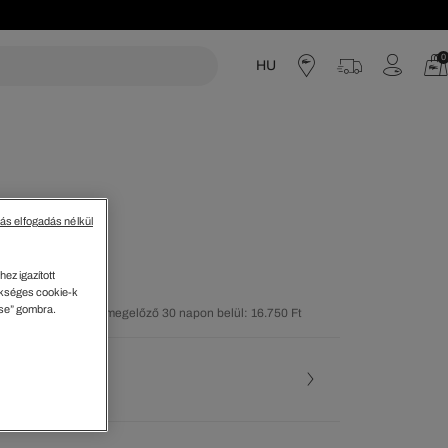
0
HU
acoste
tás elfogadás nélkül
, Kerek Nyak
ez igazított
kséges cookie-k
ése” gombra.
olsó árcsökkentést megelőző 30 napon belül: 16.750 Ft
46%)
ése