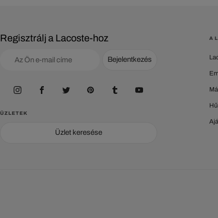
Regisztrálj a Lacoste-hoz
A 
La
Bejelentkezés
Em
Má
Hű
ÜZLETEK
Aj
Üzlet keresése