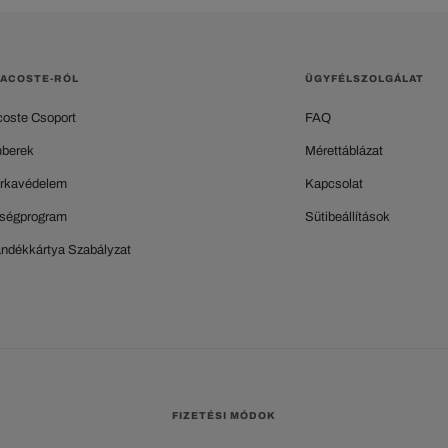
LACOSTE-RÓL
ÜGYFÉLSZOLGÁLAT
coste Csoport
FAQ
berek
Mérettáblázat
rkavédelem
Kapcsolat
ségprogram
Sütibeállítások
ándékkártya Szabályzat
FIZETÉSI MÓDOK