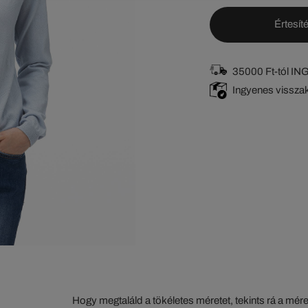
Értesíté
35000 Ft-tól I
Ingyenes vissza
Hogy megtaláld a tökéletes méretet, tekints rá a mér