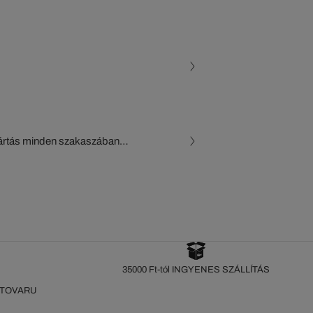
gyártás minden szakaszában
, a beszállítók és az
készül a Crocodile figyelő
35000 Ft-tól INGYENES SZÁLLÍTÁS
 TOVARU