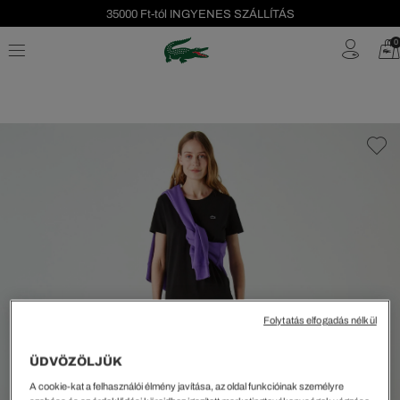
35000 Ft-tól INGYENES SZÁLLÍTÁS
Szezonális leárazás akár -40%!
0
Ingyenes visszaküldés!
Folytatás elfogadás nélkül
ÜDVÖZÖLJÜK
A cookie-kat a felhasználói élmény javítása, az oldal funkcióinak személyre