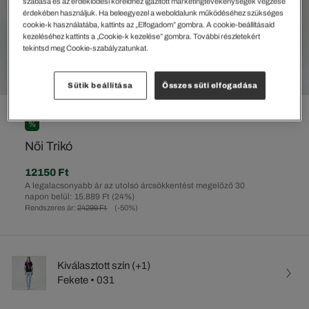
szabása és az érdeklődési köreidhez igazított marketingtevékenységek végzése
érdekében használjuk. Ha beleegyezel a weboldalunk működéséhez szükséges
cookie-k használatába, kattints az „Elfogadom” gombra. A cookie-beállításaid
kezeléséhez kattints a „Cookie-k kezelése” gombra. További részletekért
tekintsd meg Cookie-szabályzatunkat.
Sütik beállítása
Összes süti elfogadása
%
Női Trikó
12150 Ft
A legalacsonyabb ár az utolsó árcsökkentést megelőző 30
napon belül: 15.889 Ft
(24%)
Rendszeres ár:
24299 Ft
(-50%)
Kiválasztott szín (+1)
Fekete • 031