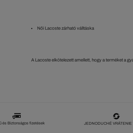
Női Lacoste zárható válltáska
A Lacoste elkötelezett amellett, hogy a terméket a 
szorosan nyomon kövesse. Az értéklánc átláthatósága
ökoszisztéma alapos ismerete... Egyetlen öltés sem 
szeme nélkül.
 és Biztonságos fizetések
JEDNODUCHÉ VRÁTENIE