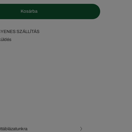
Kosárba
NGYENES SZÁLLÍTÁS
küldés
ettáblázatunkra