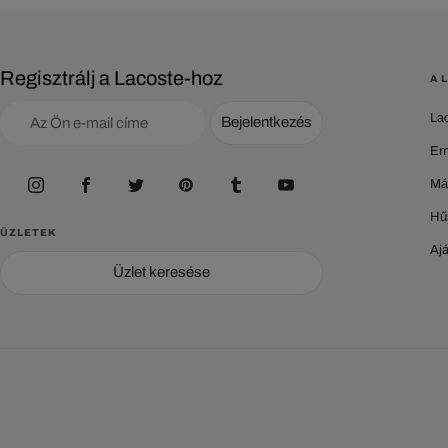
Regisztrálj a Lacoste-hoz
A 
La
Bejelentkezés
Em
Má
Hű
ÜZLETEK
Aj
Üzlet keresése