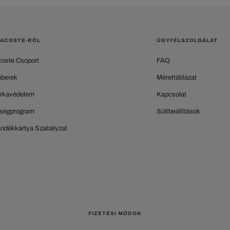
LACOSTE-RÓL
ÜGYFÉLSZOLGÁLAT
coste Csoport
FAQ
berek
Mérettáblázat
rkavédelem
Kapcsolat
ségprogram
Sütibeállítások
ándékkártya Szabályzat
FIZETÉSI MÓDOK