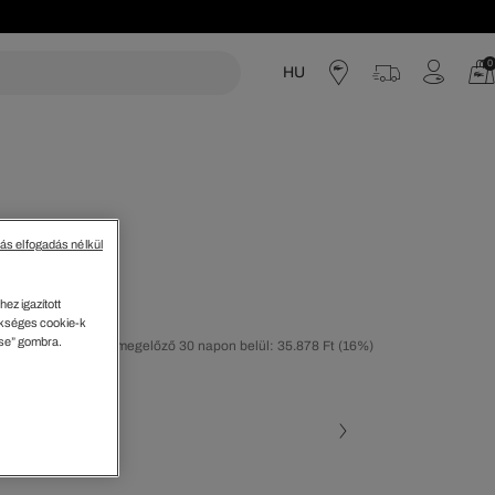
0
HU
acoste
tás elfogadás nélkül
áska
ez igazított
kséges cookie-k
ése” gombra.
tolsó árcsökkentést megelőző 30 napon belül: 35.878 Ft
(16%)
50%)
ott szín
te • 000