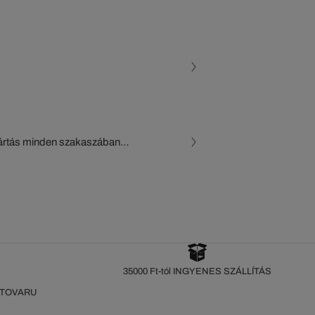
gyártás minden szakaszában
, a beszállítók és az
készül a Crocodile figyelő
35000 Ft-tól INGYENES SZÁLLÍTÁS
 TOVARU