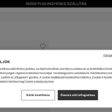
35000 Ft-tól INGYENES SZÁLLÍTÁS
Szezonális leárazás akár -40%!
Ingyenes visszaküldés!
s leárazás
Férfi
Női
Gyerek
We Are L
ŐK
CIPŐK
KIEGÉSZÍTŐK
KIEGÉSZÍTŐK
al Offer
Special Offer
Ékszerek
Ékszerek
acipők
Tornacipők
Táskák
Táskák
Folyta
%
cipők
Edzőcipők
Pénztárcák
Pénztárcák
LJÜK
Női Zárható Vállt
ncsok
Bakancsok
Sapkák
Fejfedők
a felhasználói élmény javítása, az oldal funkcióinak személyre szabása és az érdeklődési köreidh
csok és Szandálok
Bebújósok
Kulcstartók
Övek
30150 Ft
ékenységek végzése érdekében használjuk. Ha beleegyezel a weboldalunk működéséhez szü
Papucsok
Sapkák és Kesztyűk
Sapkák és Kesztyűk
 kattints az „Elfogadom” gombra. A cookie-beállításaid kezeléséhez kattints a „Cookie-k kezel
A legalacsonyabb ár az u
letekért tekintsd meg Cookie-szabályzatunkat.
Rendszeres ár:
60299 Ft
(-
Sálak
Sálak
Hajpántok és Hajgumik
Zoknik
Kiválaszt
Sütik beállítása
Összes süti elfogadása
Zoknik
Special Offer
Feke
ik
Special Offer