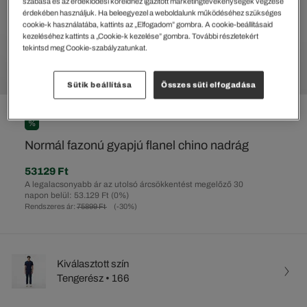
szabása és az érdeklődési köreidhez igazított marketingtevékenységek végzése
érdekében használjuk. Ha beleegyezel a weboldalunk működéséhez szükséges
cookie-k használatába, kattints az „Elfogadom” gombra. A cookie-beállításaid
kezeléséhez kattints a „Cookie-k kezelése” gombra. További részletekért
tekintsd meg Cookie-szabályzatunkat.
Sütik beállítása
Összes süti elfogadása
%
Normál fazonú gyapjú flanel chino nadrág
53129 Ft
A legalacsonyabb ár az utolsó árcsökkentést megelőző 30
napon belül: 53.129 Ft
(0%)
Rendszeres ár:
75899 Ft
(-30%)
Kiválasztott szín
Tengerész • 166