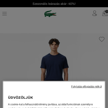
Szezonális leárazás akár -40%!
Ingyenes visszaküldés!
0
Folytatás elfogadás nélkül
ÜDVÖZÖLJÜK
A cookie-kat a felhasználói élmény javítása, az oldal funkcióinak személyre