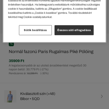
szabása és az érdeklődési köreidhez igazított marketingtevékenységek végzése
érdekében használjuk. Ha beleegyezel a weboldalunk működéséhez szükséges
cookie-k használatába, kattints az „Elfogadom” gombra. A cookie-beállításaid
kezeléséhez kattints a „Cookie-k kezelése” gombra. További részletekért
tekintsd meg Cookie-szabályzatunkat.
Sütik beállítása
Összes süti elfogadása
%
Normál fazonú Paris Rugalmas Piké Pólóing
35909 Ft
A legalacsonyabb ár az utolsó árcsökkentést megelőző 30
napon belül: 30.779 Ft
(-17%)
Rendszeres ár:
51299 Ft
(-30%)
Kiválasztott szín (+48)
Bíbor • 5QD