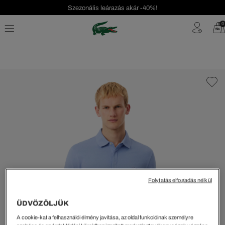
Szezonális leárazás akár -40%!
Ingyenes visszaküldés!
0
Folytatás elfogadás nélkül
ÜDVÖZÖLJÜK
A cookie-kat a felhasználói élmény javítása, az oldal funkcióinak személyre