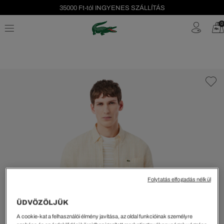
35000 Ft-tól INGYENES SZÁLLÍTÁS
Szezonális leárazás akár -40%!
0
Ingyenes visszaküldés!
Folytatás elfogadás nélkül
ÜDVÖZÖLJÜK
A cookie-kat a felhasználói élmény javítása, az oldal funkcióinak személyre