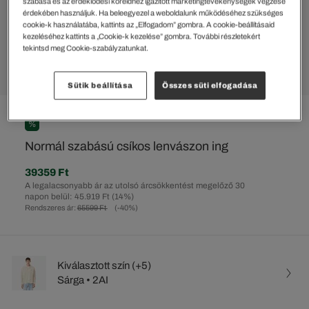
szabása és az érdeklődési köreidhez igazított marketingtevékenységek végzése
érdekében használjuk. Ha beleegyezel a weboldalunk működéséhez szükséges
cookie-k használatába, kattints az „Elfogadom” gombra. A cookie-beállításaid
kezeléséhez kattints a „Cookie-k kezelése” gombra. További részletekért
tekintsd meg Cookie-szabályzatunkat.
Sütik beállítása
Összes süti elfogadása
%
Normál szabású csíkos lenvászon ing
39359 Ft
A legalacsonyabb ár az utolsó árcsökkentést megelőző 30
napon belül: 45.919 Ft
(14%)
Rendszeres ár:
65599 Ft
(-40%)
Kiválasztott szín (+5)
Sárga • 2AI