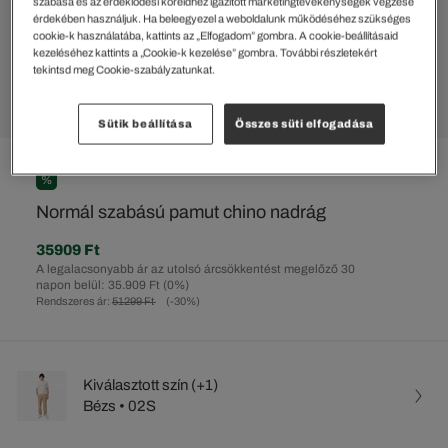
szabása és az érdeklődési köreidhez igazított marketingtevékenységek végzése
érdekében használjuk. Ha beleegyezel a weboldalunk működéséhez szükséges
cookie-k használatába, kattints az „Elfogadom” gombra. A cookie-beállításaid
kezeléséhez kattints a „Cookie-k kezelése” gombra. További részletekért
tekintsd meg Cookie-szabályzatunkat.
Sütik beállítása
Összes süti elfogadása
%
Normál szabású pamut chino nadrág
35909 Ft
A legalacsonyabb ár az utolsó árcsökkentést megelőző 30
napon belül: 35.909 Ft
(0%)
Rendszeres ár:
51299 Ft
(-30%)
Kiválasztott szín (+1)
Bézs • 02S