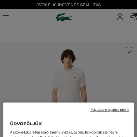
35000 Ft-tól INGYENES SZÁLLÍTÁS
Szezonális leárazás akár -40%!
0
Ingyenes visszaküldés!
Folytatás elfogadás nélkül
ÜDVÖZÖLJÜK
A cookie-kat a felhasználói élmény javítása, az oldal funkcióinak személyre