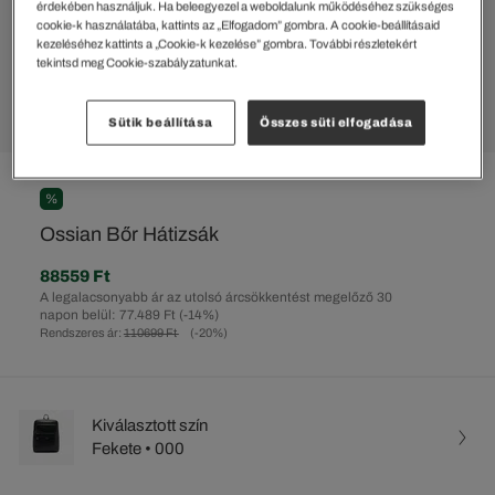
érdekében használjuk. Ha beleegyezel a weboldalunk működéséhez szükséges
cookie-k használatába, kattints az „Elfogadom” gombra. A cookie-beállításaid
kezeléséhez kattints a „Cookie-k kezelése” gombra. További részletekért
tekintsd meg Cookie-szabályzatunkat.
Sütik beállítása
Összes süti elfogadása
%
Ossian Bőr Hátizsák
88559 Ft
A legalacsonyabb ár az utolsó árcsökkentést megelőző 30
napon belül: 77.489 Ft
(-14%)
Rendszeres ár:
110699 Ft
(-20%)
Kiválasztott szín
Fekete • 000