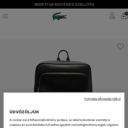
35000 Ft-tól INGYENES SZÁLLÍTÁS
Szezonális leárazás akár -40%!
0
Ingyenes visszaküldés!
Folytatás elfogadás nélkül
ÜDVÖZÖLJÜK
A cookie-kat a felhasználói élmény javítása, az oldal funkcióinak személyre
szabása és az érdeklődési köreidhez igazított marketingtevékenységek végzése