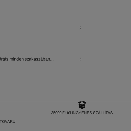
gyártás minden szakaszában
, a beszállítók és az
készül a Crocodile figyelő
35000 Ft-tól INGYENES SZÁLLÍTÁS
 TOVARU