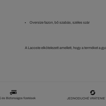
Oversize fazon, bő szabás, széles szár
A Lacoste elkötelezett amellett, hogy a terméket a 
szorosan nyomon kövesse. Az értéklánc átláthatósága
ökoszisztéma alapos ismerete... Egyetlen öltés sem 
szeme nélkül.
 és Biztonságos fizetések
JEDNODUCHÉ VRÁTENIE