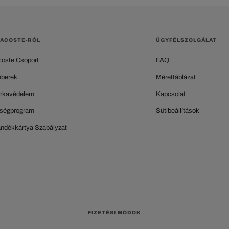
LACOSTE-RÓL
ÜGYFÉLSZOLGÁLAT
coste Csoport
FAQ
berek
Mérettáblázat
rkavédelem
Kapcsolat
ségprogram
Sütibeállítások
ándékkártya Szabályzat
FIZETÉSI MÓDOK