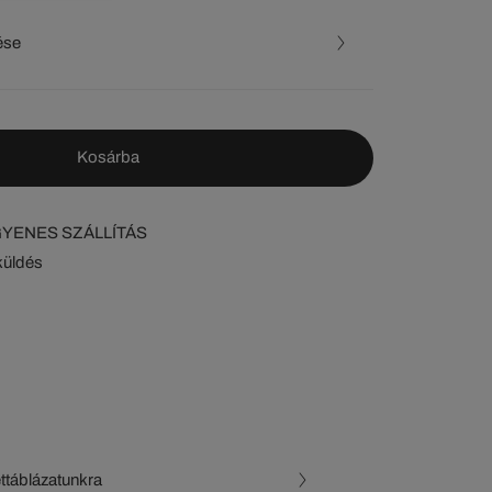
ése
Kosárba
NGYENES SZÁLLÍTÁS
küldés
ettáblázatunkra