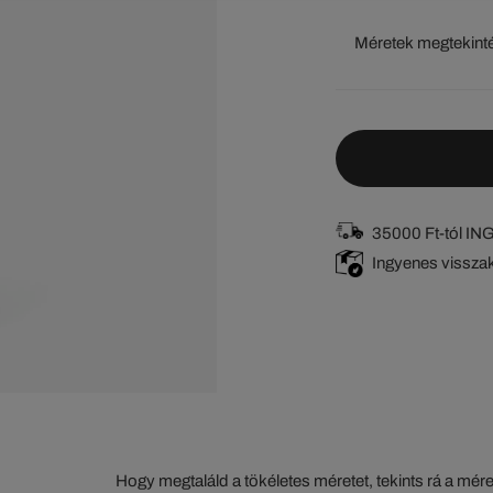
Méretek megtekint
35000 Ft-tól I
Ingyenes vissza
Hogy megtaláld a tökéletes méretet, tekints rá a mér