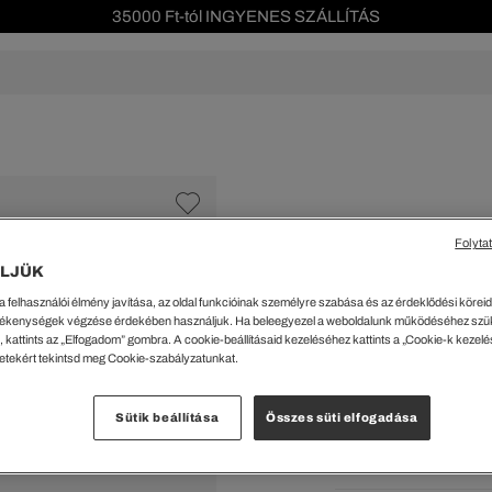
Szezonális leárazás akár -40%!
Ingyenes visszaküldés!
s leárazás
Férfi
Női
Gyerek
We Are L
ŐK
CIPŐK
KIEGÉSZÍTŐK
KIEGÉSZÍTŐK
al Offer
Special Offer
Ékszerek
Ékszerek
acipők
Tornacipők
Táskák
Táskák
Folyta
%
cipők
Edzőcipők
Pénztárcák
Pénztárcák
LJÜK
Oversize Pliszíroz
ncsok
Bakancsok
Sapkák
Fejfedők
a felhasználói élmény javítása, az oldal funkcióinak személyre szabása és az érdeklődési köreidh
csok és Szandálok
Bebújósok
Kulcstartók
Övek
61739 Ft
ékenységek végzése érdekében használjuk. Ha beleegyezel a weboldalunk működéséhez szü
Papucsok
Sapkák és Kesztyűk
Sapkák és Kesztyűk
 kattints az „Elfogadom” gombra. A cookie-beállításaid kezeléséhez kattints a „Cookie-k kezel
A legalacsonyabb ár az u
letekért tekintsd meg Cookie-szabályzatunkat.
Rendszeres ár:
88199 Ft
(-
Sálak
Sálak
Hajpántok és Hajgumik
Zoknik
Kiválaszt
Sütik beállítása
Összes süti elfogadása
Zoknik
Special Offer
Szü
ik
Special Offer