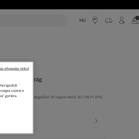
0
HU
acoste
tás elfogadás nélkül
ott Flanel Nadrág
ez igazított
kséges cookie-k
ése” gombra.
tolsó árcsökkentést megelőző 30 napon belül: 61.739 Ft
(0%)
30%)
ott szín (+1)
rke • 050