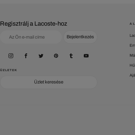
Regisztrálj a Lacoste-hoz
A 
La
Bejelentkezés
Em
Má
Hű
ÜZLETEK
Aj
Üzlet keresése