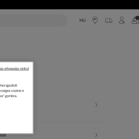
0
HU
acoste
tás elfogadás nélkül
ez igazított
kséges cookie-k
ése” gombra.
ott szín (+29)
Tengerész • 166
ése