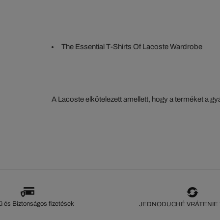
The Essential T-Shirts Of Lacoste Wardrobe
A Lacoste elkötelezett amellett, hogy a terméket a 
szorosan nyomon kövesse. Az értéklánc átláthatósága
ökoszisztéma alapos ismerete... Egyetlen öltés sem 
szeme nélkül.
 és Biztonságos fizetések
JEDNODUCHÉ VRÁTENIE