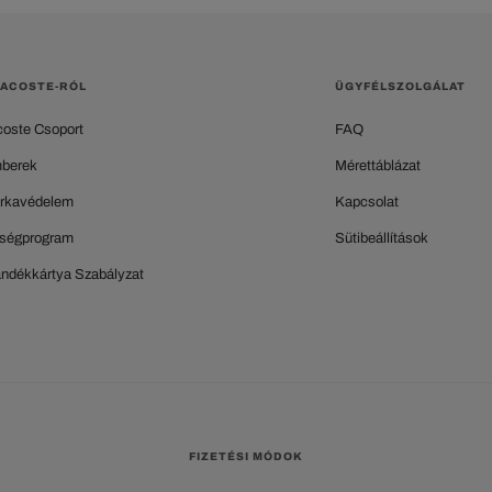
LACOSTE-RÓL
ÜGYFÉLSZOLGÁLAT
coste Csoport
FAQ
berek
Mérettáblázat
rkavédelem
Kapcsolat
ségprogram
Sütibeállítások
ándékkártya Szabályzat
FIZETÉSI MÓDOK