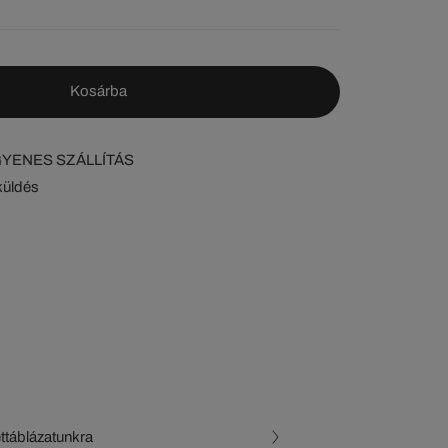
Kosárba
NGYENES SZÁLLÍTÁS
küldés
ettáblázatunkra