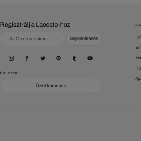
Regisztrálj a Lacoste-hoz
A 
La
Bejelentkezés
Em
Má
Hű
ÜZLETEK
Aj
Üzlet keresése