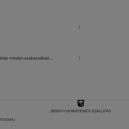
gyártás minden szakaszában
, a beszállítók és az
készül a Crocodile figyelő
35000 Ft-tól INGYENES SZÁLLÍTÁS
 TOVARU