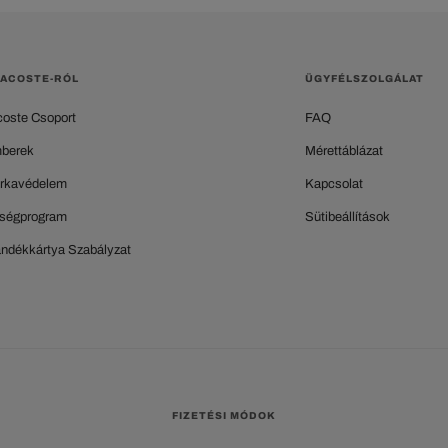
LACOSTE-RÓL
ÜGYFÉLSZOLGÁLAT
coste Csoport
FAQ
berek
Mérettáblázat
rkavédelem
Kapcsolat
ségprogram
Sütibeállítások
ándékkártya Szabályzat
FIZETÉSI MÓDOK