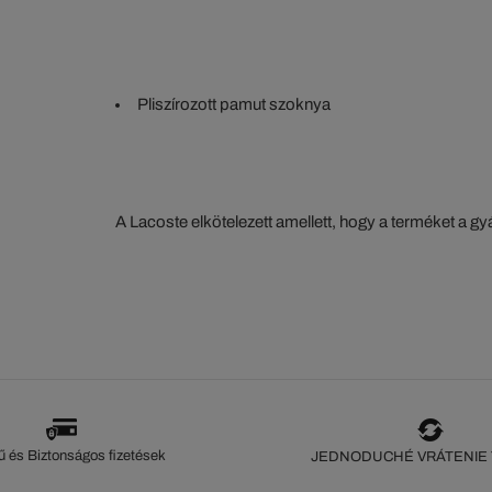
Pliszírozott pamut szoknya
A Lacoste elkötelezett amellett, hogy a terméket a 
szorosan nyomon kövesse. Az értéklánc átláthatósága
ökoszisztéma alapos ismerete... Egyetlen öltés sem 
szeme nélkül.
 és Biztonságos fizetések
JEDNODUCHÉ VRÁTENIE