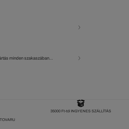
gyártás minden szakaszában
, a beszállítók és az
készül a Crocodile figyelő
35000 Ft-tól INGYENES SZÁLLÍTÁS
 TOVARU