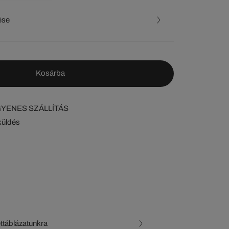
ése
Kosárba
NGYENES SZÁLLÍTÁS
küldés
ettáblázatunkra