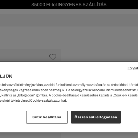
35000 Ft-tól INGYENES SZÁLLÍTÁS
Szezonális leárazás akár -40%!
Ingyenes visszaküldés!
s leárazás
Férfi
Női
Gyerek
We Are L
ŐK
CIPŐK
KIEGÉSZÍTŐK
KIEGÉSZÍTŐK
al Offer
Special Offer
Ékszerek
Ékszerek
acipők
Tornacipők
Táskák
Táskák
Folyta
%
cipők
Edzőcipők
Pénztárcák
Pénztárcák
LJÜK
Pliszírozott pamu
ncsok
Bakancsok
Sapkák
Fejfedők
a felhasználói élmény javítása, az oldal funkcióinak személyre szabása és az érdeklődési köreidh
csok és Szandálok
Bebújósok
Kulcstartók
Övek
36899 Ft
ékenységek végzése érdekében használjuk. Ha beleegyezel a weboldalunk működéséhez szü
Papucsok
Sapkák és Kesztyűk
Sapkák és Kesztyűk
 kattints az „Elfogadom” gombra. A cookie-beállításaid kezeléséhez kattints a „Cookie-k kezel
A legalacsonyabb ár az u
letekért tekintsd meg Cookie-szabályzatunkat.
Rendszeres ár:
61499 Ft
(-
Sálak
Sálak
Hajpántok és Hajgumik
Zoknik
Kiválaszt
Sütik beállítása
Összes süti elfogadása
Zoknik
Special Offer
Barna
ik
Special Offer