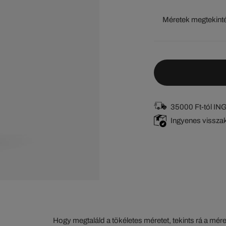
Méretek megtekint
35000 Ft-tól I
Ingyenes vissza
Hogy megtaláld a tökéletes méretet, tekints rá a mér