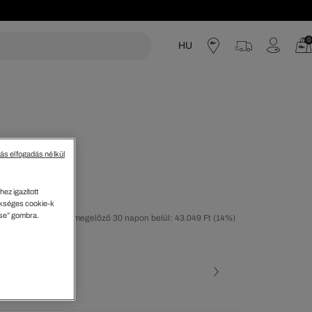
0
HU
acoste
tás elfogadás nélkül
t szoknya
ez igazított
kséges cookie-k
ése” gombra.
tolsó árcsökkentést megelőző 30 napon belül: 43.049 Ft
(14%)
40%)
ott szín
 • 3LA