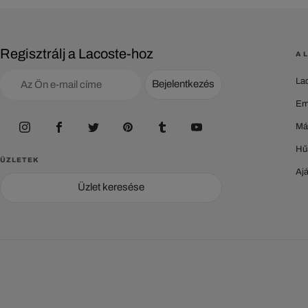
Regisztrálj a Lacoste-hoz
A 
La
Bejelentkezés
Em
Má
Hű
ÜZLETEK
Aj
Üzlet keresése