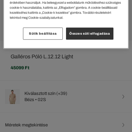
érdekében használjuk. Ha beleegyezel a weboldalunk működéséhez szükséges
cookie-k használatába, kattints az „Elfogadom” gombra. A cookie-beállításaid
kezeléséhez kattints a „Cookie-k kezelése” gombra. További részletekért
tekintsd meg Cookie-szabályzatunkat.
Sütik beállítása
Összes süti elfogadása
Galléros Póló L.12.12 Light
45099 Ft
Kiválasztott szín (+39)
Bézs • 02S
Méretek megtekintése