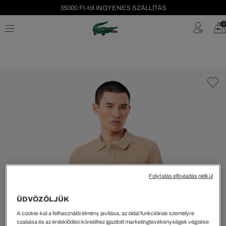
Szezonális leárazás akár -40%!
0
Ingyenes visszaküldés!
Folytatás elfogadás nélkül
ÜDVÖZÖLJÜK
A cookie-kat a felhasználói élmény javítása, az oldal funkcióinak személyre
szabása és az érdeklődési köreidhez igazított marketingtevékenységek végzése