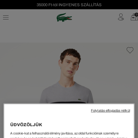
35000 Ft-tól INGYENES SZÁLLÍTÁS
Szezonális leárazás akár -40%!
0
Ingyenes visszaküldés!
Folytatás elfogadás nélkül
ÜDVÖZÖLJÜK
A cookie-kat a felhasználói élmény javítása, az oldal funkcióinak személyre