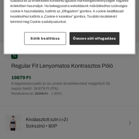
szabása és az érdeklődési köreidhez igazított marketingtevékenységek végzése
érdekében használjuk. Ha beleegyezel a weboldalunk működéséhez szükséges
cookie-k használatába, kattints az „Elfogadom” gombra. A cookie-beállításaid
kezeléséhez kattints a „Cookie-k kezelése” gombra. További részletekért
tekintsd meg Cookie-szabályzatunkat.
Sütik beállítása
Összes süti elfogadása
%
Regular Fit Lenyomatos Kontrasztos Póló
19879 Ft
A legalacsonyabb ár az utolsó árcsökkentést megelőző 30
napon belül: 19.879 Ft
(0%)
Rendszeres ár:
28399 Ft
(-30%)
Kiválasztott szín (+2)
Sokszínű • 80P