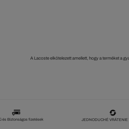
A Lacoste elkötelezett amellett, hogy a terméket a 
szorosan nyomon kövesse. Az értéklánc átláthatósága
ökoszisztéma alapos ismerete... Egyetlen öltés sem 
szeme nélkül.
 és Biztonságos fizetések
JEDNODUCHÉ VRÁTENIE