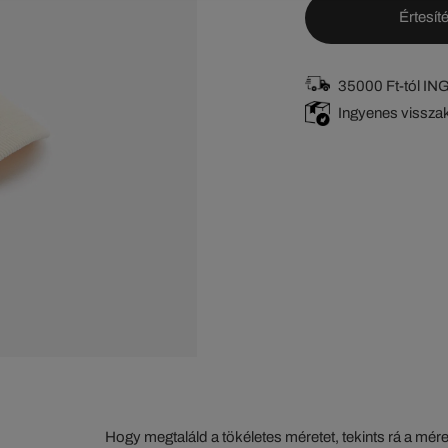
Értesíté
35000 Ft-tól I
Ingyenes vissza
Hogy megtaláld a tökéletes méretet, tekints rá a mér