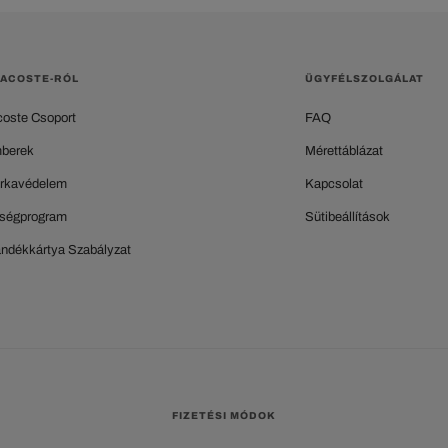
LACOSTE-RÓL
ÜGYFÉLSZOLGÁLAT
coste Csoport
FAQ
berek
Mérettáblázat
rkavédelem
Kapcsolat
ségprogram
Sütibeállítások
ándékkártya Szabályzat
FIZETÉSI MÓDOK