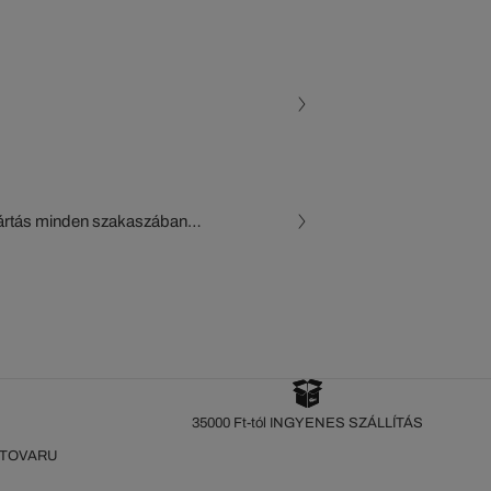
gyártás minden szakaszában
, a beszállítók és az
készül a Crocodile figyelő
35000 Ft-tól INGYENES SZÁLLÍTÁS
 TOVARU