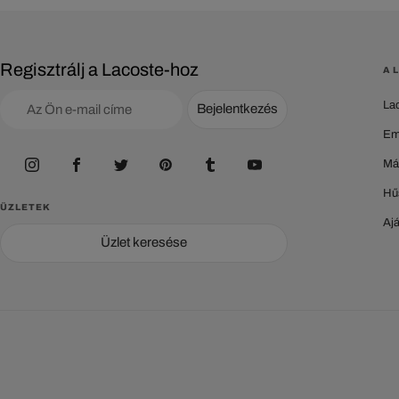
Regisztrálj a Lacoste-hoz
A 
La
Bejelentkezés
Em
Má
Hű
ÜZLETEK
Aj
Üzlet keresése