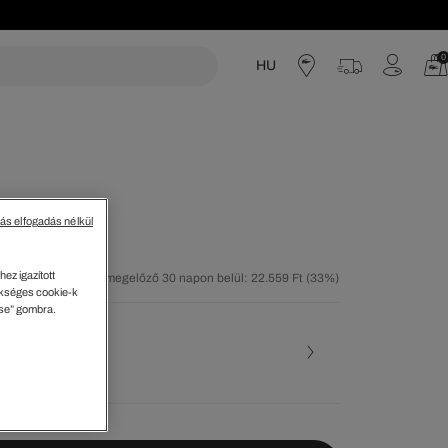
0
HU
acoste
tás elfogadás nélkül
ez igazított
tolsó árcsökkentést megelőző 30 napon belül: 22.559 Ft
(33%)
kséges cookie-k
60%)
ése” gombra.