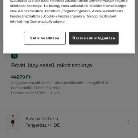
szabása és az érdeklődési köreidhez igazított marketingtevékenységek végzése
érdekében használjuk. Ha beleegyezel a weboldalunk működéséhez szükséges
cookie-k használatába, kattints az „Elfogadom” gombra. A cookie-beállításaid
kezeléséhez kattints a „Cookie-k kezelése” gombra. További részletekért
tekintsd meg Cookie-szabályzatunkat.
Sütik beállítása
Összes süti elfogadása
%
Rövid, lágy esésű, rakott szoknya
44279 Ft
A legalacsonyabb ár az utolsó árcsökkentést megelőző 30
napon belül: 51.659 Ft
(14%)
Rendszeres ár:
73799 Ft
(-40%)
Kiválasztott szín
Tengerész • HDE