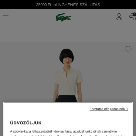
35000 Ft-tól INGYENES SZÁLLÍTÁS
Szezonális leárazás akár -40%!
0
Ingyenes visszaküldés!
Folytatás elfogadás nélkül
ÜDVÖZÖLJÜK
A cookie-kat a felhasználói élmény javítása, az oldal funkcióinak személyre