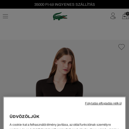
35000 Ft-tól INGYENES SZÁLLÍTÁS
Szezonális leárazás akár -40%!
0
Ingyenes visszaküldés!
Folytatás elfogadás nélkül
ÜDVÖZÖLJÜK
A cookie-kat a felhasználói élmény javítása, az oldal funkcióinak személyre