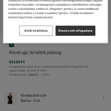
szabása és az érdeklődési köreidhez igazított marketingtevékenységek végzése
érdekében használjuk. Ha beleegyezel a weboldalunk működéséhez szükséges
cookie-k használatába, kattints az „Elfogadom” gombra. A cookie-beállításaid
kezeléséhez kattints a „Cookie-k kezelése” gombra. További részletekért
tekintsd meg Cookie-szabályzatunkat.
Sütik beállítása
Összes süti elfogadása
%
Rövid ujjú 3d kötött pólóing
53129 Ft
A legalacsonyabb ár az utolsó árcsökkentést megelőző 30
napon belül: 53.129 Ft
(0%)
Rendszeres ár:
75899 Ft
(-30%)
Kiválasztott szín
Barna • 3LA