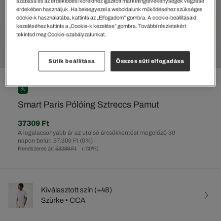
szabása és az érdeklődési köreidhez igazított marketingtevékenységek végzése
érdekében használjuk. Ha beleegyezel a weboldalunk működéséhez szükséges
cookie-k használatába, kattints az „Elfogadom” gombra. A cookie-beállításaid
kezeléséhez kattints a „Cookie-k kezelése” gombra. További részletekért
tekintsd meg Cookie-szabályzatunkat.
Sütik beállítása
Összes süti elfogadása
%
Smart Paris Pólóing Sztreccs Pamut
37309 Ft
A legalacsonyabb ár az utolsó árcsökkentést megelőző 30
napon belül: 37.309 Ft
(0%)
Rendszeres ár:
53299 Ft
(-30%)
Kiválasztott szín (+48)
Szürke • CCA