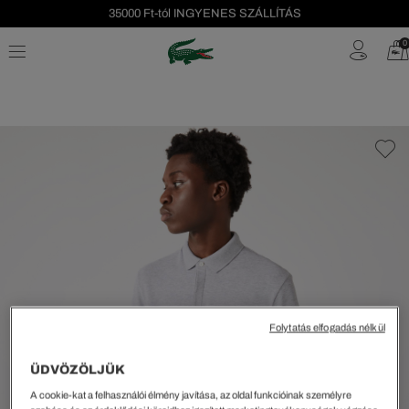
Szezonális leárazás akár -40%!
0
Ingyenes visszaküldés!
Folytatás elfogadás nélkül
ÜDVÖZÖLJÜK
A cookie-kat a felhasználói élmény javítása, az oldal funkcióinak személyre