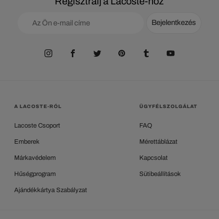
Regisztrálj a Lacoste-hoz
Bejelentkezés
A LACOSTE-RÓL
ÜGYFÉLSZOLGÁLAT
Lacoste Csoport
FAQ
Emberek
Mérettáblázat
Márkavédelem
Kapcsolat
Hűségprogram
Sütibeállítások
Ajándékkártya Szabályzat