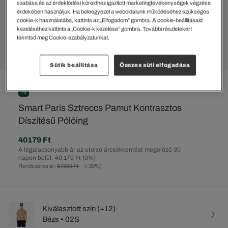
szabása és az érdeklődési köreidhez igazított marketingtevékenységek végzése
érdekében használjuk. Ha beleegyezel a weboldalunk működéséhez szükséges
cookie-k használatába, kattints az „Elfogadom” gombra. A cookie-beállításaid
kezeléséhez kattints a „Cookie-k kezelése” gombra. További részletekért
tekintsd meg Cookie-szabályzatunkat.
Sütik beállítása
Összes süti elfogadása
%
Smart Paris Sztreccs Pamut Kontrasztos
Díszítésű Pólóing
40179 Ft
A legalacsonyabb ár az utolsó árcsökkentést megelőző 30
napon belül: 40.179 Ft
(0%)
Rendszeres ár:
57399 Ft
(-30%)
Kiválasztott szín (+12)
Bézs • 02S