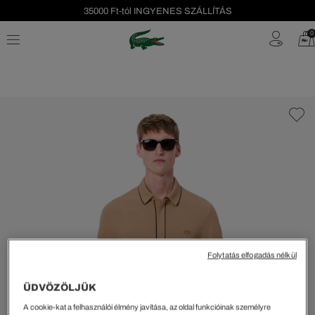
35000 Ft-tól INGYENES SZÁLLÍTÁS
Szezonális leárazás akár -40%!
0
Ingyenes visszaküldés!
Folytatás elfogadás nélkül
ÜDVÖZÖLJÜK
A cookie-kat a felhasználói élmény javítása, az oldal funkcióinak személyre