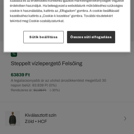
szabása és az érdeklődési köreidhez igazított marketingtevékenységek végzése
érdekében használjuk. Ha beleegyezel a weboldalunk működéséhez szükséges
cookie-k használatába, kattints az „Elfogadom” gombra. A cookie-beállításaid
kezeléséhez kattints a „Cookie-k kezelése” gombra. További részletekért
tekintsd meg Cookie-szabályzatunkat.
Sütik beállítása
Összes süti elfogadása
%
Steppelt vízlepergető Felsőing
63839 Ft
A legalacsonyabb ár az utolsó árcsökkentést megelőző 30
napon belül: 63.839 Ft
(0%)
Rendszeres ár:
91199 Ft
(-30%)
Kiválasztott szín
Zöld • HCF