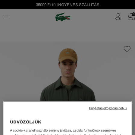
35000 Ft-tól INGYENES SZÁLLÍTÁS
Szezonális leárazás akár -40%!
0
Ingyenes visszaküldés!
Folytatás elfogadás nélkül
ÜDVÖZÖLJÜK
A cookie-kat a felhasználói élmény javítása, az oldal funkcióinak személyre