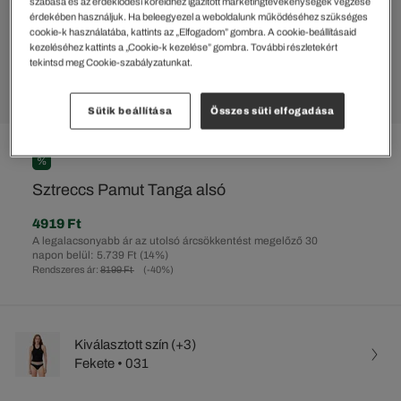
szabása és az érdeklődési köreidhez igazított marketingtevékenységek végzése
érdekében használjuk. Ha beleegyezel a weboldalunk működéséhez szükséges
cookie-k használatába, kattints az „Elfogadom” gombra. A cookie-beállításaid
kezeléséhez kattints a „Cookie-k kezelése” gombra. További részletekért
tekintsd meg Cookie-szabályzatunkat.
Sütik beállítása
Összes süti elfogadása
%
Sztreccs Pamut Tanga alsó
4919 Ft
A legalacsonyabb ár az utolsó árcsökkentést megelőző 30
napon belül: 5.739 Ft
(14%)
Rendszeres ár:
8199 Ft
(-40%)
Kiválasztott szín (+3)
Fekete • 031