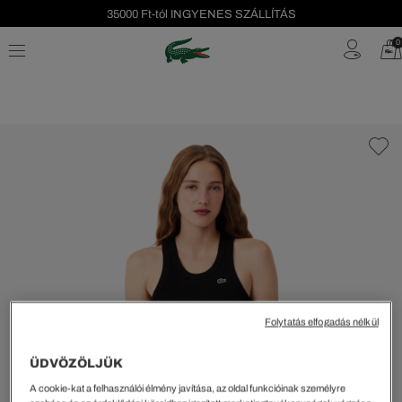
35000 Ft-tól INGYENES SZÁLLÍTÁS
Szezonális leárazás akár -40%!
0
Ingyenes visszaküldés!
Folytatás elfogadás nélkül
ÜDVÖZÖLJÜK
A cookie-kat a felhasználói élmény javítása, az oldal funkcióinak személyre