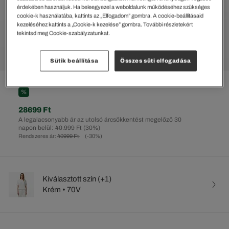
érdekében használjuk. Ha beleegyezel a weboldalunk működéséhez szükséges
cookie-k használatába, kattints az „Elfogadom” gombra. A cookie-beállításaid
kezeléséhez kattints a „Cookie-k kezelése” gombra. További részletekért
tekintsd meg Cookie-szabályzatunkat.
Sütik beállítása
Összes süti elfogadása
%
28699 Ft
A legalacsonyabb ár az utolsó árcsökkentést megelőző 30
napon belül: 40.999 Ft
(30%)
Rendszeres ár:
40999 Ft
(-30%)
Kiválasztott szín (+1)
Krém • 70V