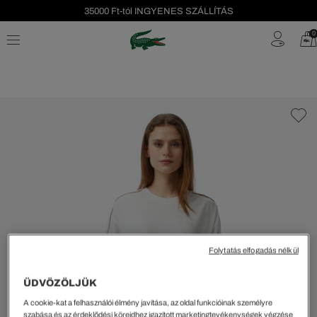
35000 Ft-tól INGYENES SZÁLLÍTÁS
Szezonális leárazás akár -40%!
0
Ingyenes visszaküldés!
Folytatás elfogadás nélkül
ÜDVÖZÖLJÜK
A cookie-kat a felhasználói élmény javítása, az oldal funkcióinak személyre
szabása és az érdeklődési köreidhez igazított marketingtevékenységek végzése