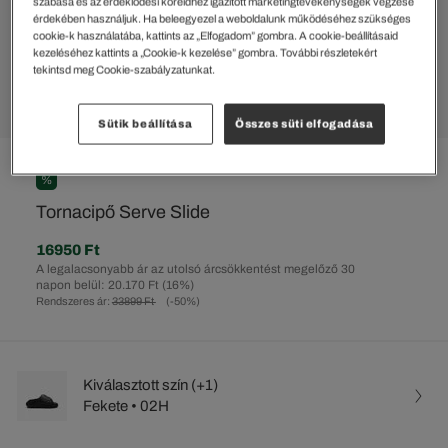
szabása és az érdeklődési köreidhez igazított marketingtevékenységek végzése
érdekében használjuk. Ha beleegyezel a weboldalunk működéséhez szükséges
cookie-k használatába, kattints az „Elfogadom” gombra. A cookie-beállításaid
kezeléséhez kattints a „Cookie-k kezelése” gombra. További részletekért
tekintsd meg Cookie-szabályzatunkat.
Sütik beállítása
Összes süti elfogadása
%
Tornacipő Serve Slide
16950 Ft
A legalacsonyabb ár az utolsó árcsökkentést megelőző 30
napon belül: 20.170 Ft
(16%)
Rendszeres ár:
33899 Ft
(-50%)
Kiválasztott szín (+1)
Fekete • 02H