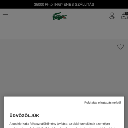
35000 Ft-tól INGYENES SZÁLLÍTÁS
Szezonális leárazás akár -40%!
0
Ingyenes visszaküldés!
Folytatás elfogadás nélkül
ÜDVÖZÖLJÜK
A cookie-kat a felhasználói élmény javítása, az oldal funkcióinak személyre