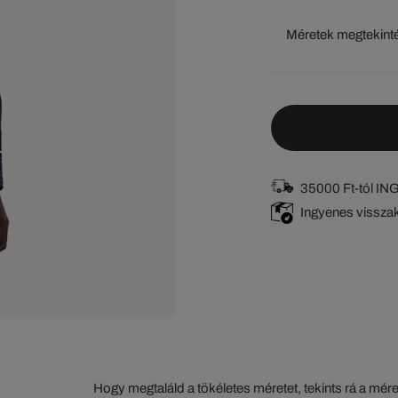
Méretek megtekint
35000 Ft-tól I
Ingyenes vissza
Hogy megtaláld a tökéletes méretet, tekints rá a mér