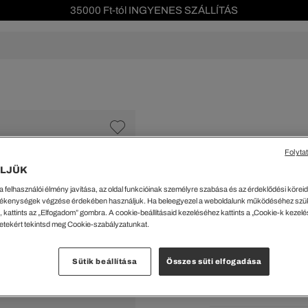
35000 Ft-tól INGYENES SZÁLLÍTÁS
Szezonális leárazás akár -40%!
Ingyenes visszaküldés!
s leárazás
Férfi
Női
Gyerek
We Are L
ŐK
CIPŐK
KIEGÉSZÍTŐK
KIEGÉSZÍTŐK
al Offer
Special Offer
Ékszerek
Ékszerek
acipők
Tornacipők
Táskák
Táskák
Folyta
%
cipők
Edzőcipők
Pénztárcák
Pénztárcák
LJÜK
Túlméretezett ing
ncsok
Bakancsok
Sapkák
Fejfedők
a felhasználói élmény javítása, az oldal funkcióinak személyre szabása és az érdeklődési köreidh
csok és Szandálok
Bebújósok
Kulcstartók
Övek
45919 Ft
ékenységek végzése érdekében használjuk. Ha beleegyezel a weboldalunk működéséhez szü
Papucsok
Sapkák és Kesztyűk
Sapkák és Kesztyűk
 kattints az „Elfogadom” gombra. A cookie-beállításaid kezeléséhez kattints a „Cookie-k kezel
A legalacsonyabb ár az u
letekért tekintsd meg Cookie-szabályzatunkat.
Rendszeres ár:
65599 Ft
(-
Sálak
Sálak
Hajpántok és Hajgumik
Zoknik
Kiválaszt
Sütik beállítása
Összes süti elfogadása
Zoknik
Special Offer
ik
Special Offer