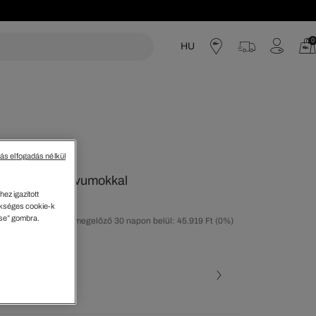
0
HU
acoste
tás elfogadás nélkül
 jacquard motívumokkal
ez igazított
kséges cookie-k
ése” gombra.
tolsó árcsökkentést megelőző 30 napon belül: 45.919 Ft
(0%)
30%)
ott szín (+1)
Tengerész • 525