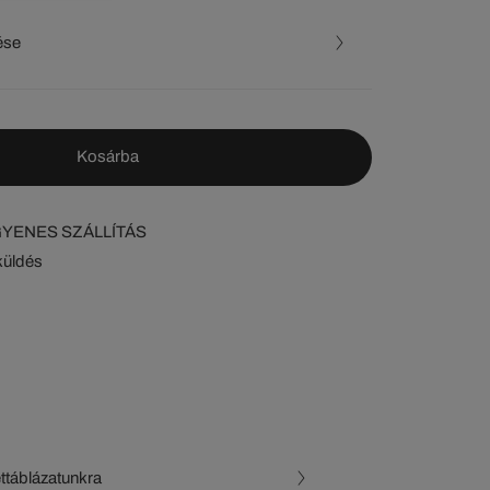
ése
Kosárba
NGYENES SZÁLLÍTÁS
küldés
ettáblázatunkra