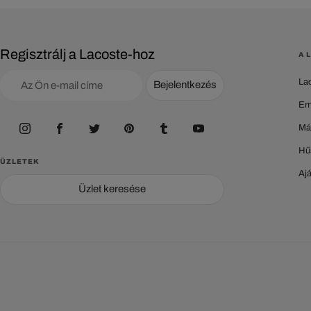
Regisztrálj a Lacoste-hoz
A 
La
Bejelentkezés
Em
Má
Hű
ÜZLETEK
Aj
Üzlet keresése