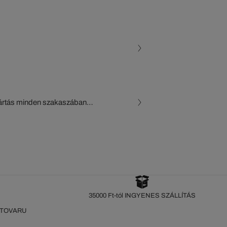
gyártás minden szakaszában
, a beszállítók és az
készül a Crocodile figyelő
35000 Ft-tól INGYENES SZÁLLÍTÁS
 TOVARU