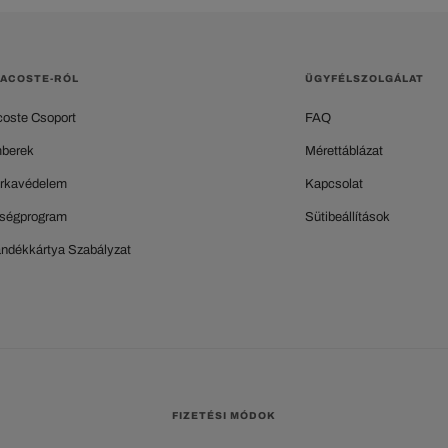
LACOSTE-RÓL
ÜGYFÉLSZOLGÁLAT
coste Csoport
FAQ
berek
Mérettáblázat
rkavédelem
Kapcsolat
ségprogram
Sütibeállítások
ándékkártya Szabályzat
FIZETÉSI MÓDOK