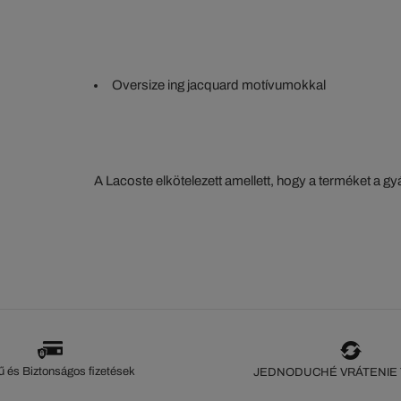
Oversize ing jacquard motívumokkal
A Lacoste elkötelezett amellett, hogy a terméket a 
szorosan nyomon kövesse. Az értéklánc átláthatósága
ökoszisztéma alapos ismerete... Egyetlen öltés sem 
szeme nélkül.
 és Biztonságos fizetések
JEDNODUCHÉ VRÁTENIE