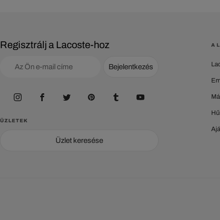
Regisztrálj a Lacoste-hoz
A 
La
Bejelentkezés
Em
Má
Hű
ÜZLETEK
Aj
Üzlet keresése