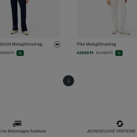
dőzött Melegítőnadrág
Piké Melegítőnadrág
5599 Ft
43049 Ft
61499 Ft
%
%
1
 és Biztonságos fizetések
JEDNODUCHÉ VRÁTENIE