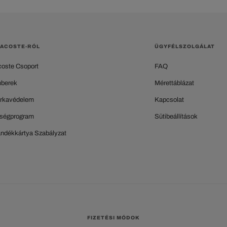
LACOSTE-RÓL
ÜGYFÉLSZOLGÁLAT
coste Csoport
FAQ
berek
Mérettáblázat
rkavédelem
Kapcsolat
ségprogram
Sütibeállítások
ándékkártya Szabályzat
FIZETÉSI MÓDOK