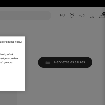
0
HU
acoste
tás elfogadás nélkül
ez igazított
kséges cookie-k
Rendezés és szűrés
ése” gombra.