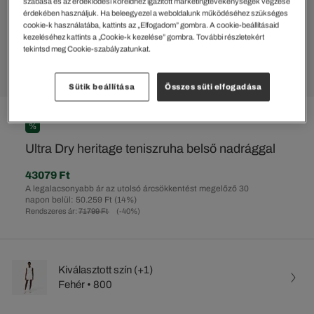
szabása és az érdeklődési köreidhez igazított marketingtevékenységek végzése
érdekében használjuk. Ha beleegyezel a weboldalunk működéséhez szükséges
cookie-k használatába, kattints az „Elfogadom” gombra. A cookie-beállításaid
kezeléséhez kattints a „Cookie-k kezelése” gombra. További részletekért
tekintsd meg Cookie-szabályzatunkat.
Sütik beállítása
Összes süti elfogadása
%
Ultra Dry heritage teniszruha belső nadrággal
43079 Ft
A legalacsonyabb ár az utolsó árcsökkentést megelőző 30
napon belül: 50.259 Ft
(14%)
Rendszeres ár:
71799 Ft
(-40%)
Kiválasztott szín (+1)
Fehér • 800