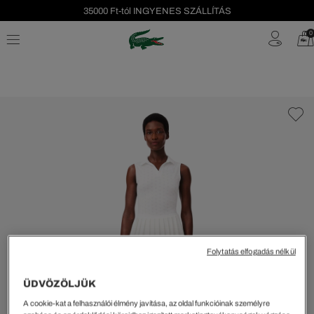
35000 Ft-tól INGYENES SZÁLLÍTÁS
Szezonális leárazás akár -40%!
0
Ingyenes visszaküldés!
Folytatás elfogadás nélkül
ÜDVÖZÖLJÜK
A cookie-kat a felhasználói élmény javítása, az oldal funkcióinak személyre