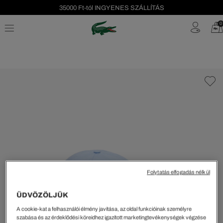
35000 Ft-tól INGYENES SZÁLLÍTÁS
Szezonális leárazás akár -40%!
0
Ingyenes visszaküldés!
Folytatás elfogadás nélkül
ÜDVÖZÖLJÜK
A cookie-kat a felhasználói élmény javítása, az oldal funkcióinak személyre
szabása és az érdeklődési köreidhez igazított marketingtevékenységek végzése