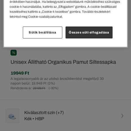
érdekében használjuk. Ha beleegyezel a weboldalunk működéséhez szükséges
cookie-k használatába, kattints az „Elfogadom” gombra. A cookie-beállításaid
kezeléséhez kattints a „Cookie-k kezelése” gombra. További részletekért
tekintsd meg Cookie-szabályzatunkat.
Sütik beállítása
Összes süti elfogadása
%
Unisex Állítható Organikus Pamut Siltessapka
19949 Ft
A legalacsonyabb ár az utolsó árcsökkentést megelőző 30
napon belül: 19.949 Ft
(0%)
Rendszeres ár:
28499 Ft
(-30%)
Kiválasztott szín (+7)
Kék • HBP