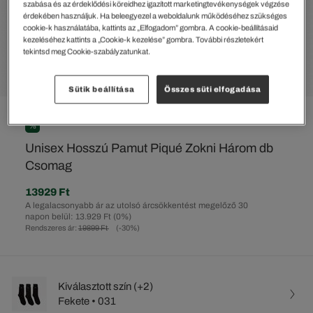
szabása és az érdeklődési köreidhez igazított marketingtevékenységek végzése
érdekében használjuk. Ha beleegyezel a weboldalunk működéséhez szükséges
cookie-k használatába, kattints az „Elfogadom” gombra. A cookie-beállításaid
kezeléséhez kattints a „Cookie-k kezelése” gombra. További részletekért
tekintsd meg Cookie-szabályzatunkat.
Sütik beállítása
Összes süti elfogadása
%
Unisex Hosszú Pamut Piqué Zokni Három db
Csomag
13929 Ft
A legalacsonyabb ár az utolsó árcsökkentést megelőző 30
napon belül: 13.929 Ft
(0%)
Rendszeres ár:
19899 Ft
(-30%)
Kiválasztott szín (+2)
Fekete • 031