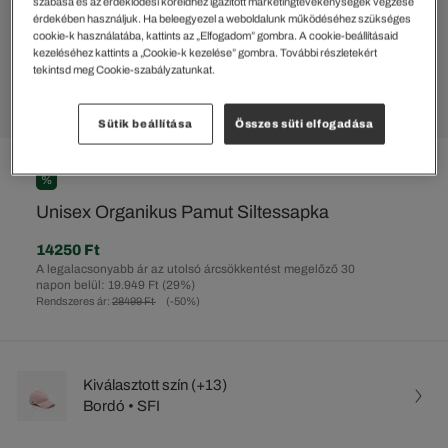
szabása és az érdeklődési köreidhez igazított marketingtevékenységek végzése
érdekében használjuk. Ha beleegyezel a weboldalunk működéséhez szükséges
cookie-k használatába, kattints az „Elfogadom” gombra. A cookie-beállításaid
kezeléséhez kattints a „Cookie-k kezelése” gombra. További részletekért
tekintsd meg Cookie-szabályzatunkat.
Sütik beállítása
Összes süti elfogadása
%
Unisex Organikus Pamut Siltessapka
14250 Ft
A legalacsonyabb ár az utolsó árcsökkentést megelőző 30
napon belül: 19.949 Ft
(29%)
Rendszeres ár:
28499 Ft
(-50%)
Kiválasztott szín (+13)
Bordó • SFI