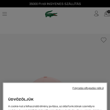
35000 Ft-tól INGYENES SZÁLLÍTÁS
Szezonális leárazás akár -40%!
0
Ingyenes visszaküldés!
Folytatás elfogadás nélkül
ÜDVÖZÖLJÜK
A cookie-kat a felhasználói élmény javítása, az oldal funkcióinak személyre