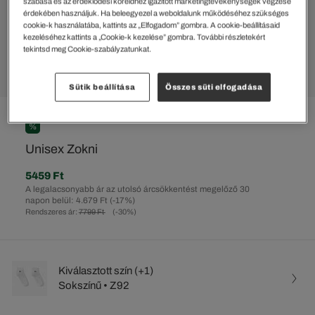
szabása és az érdeklődési köreidhez igazított marketingtevékenységek végzése
érdekében használjuk. Ha beleegyezel a weboldalunk működéséhez szükséges
cookie-k használatába, kattints az „Elfogadom” gombra. A cookie-beállításaid
kezeléséhez kattints a „Cookie-k kezelése” gombra. További részletekért
tekintsd meg Cookie-szabályzatunkat.
Sütik beállítása
Összes süti elfogadása
%
Unisex Zokni
5459 Ft
A legalacsonyabb ár az utolsó árcsökkentést megelőző 30
napon belül: 4.679 Ft
(-17%)
Rendszeres ár:
7799 Ft
(-30%)
Kiválasztott szín (+1)
Sokszínű • Z92