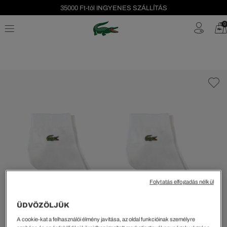
Szezonális leárazás akár -40%!
0
Ingyenes visszaküldés!
Folytatás elfogadás nélkül
ÜDVÖZÖLJÜK
A cookie-kat a felhasználói élmény javítása, az oldal funkcióinak személyre