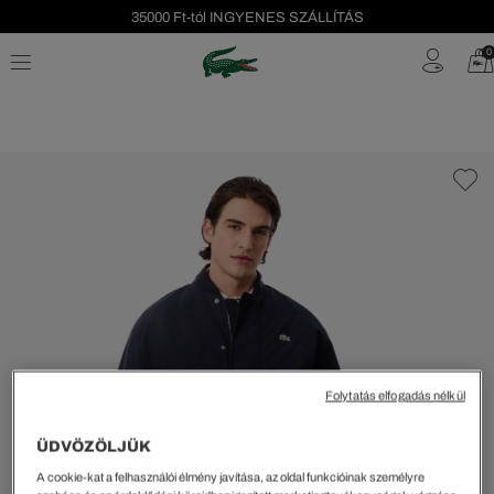
35000 Ft-tól INGYENES SZÁLLÍTÁS
Szezonális leárazás akár -40%!
0
Ingyenes visszaküldés!
Folytatás elfogadás nélkül
ÜDVÖZÖLJÜK
A cookie-kat a felhasználói élmény javítása, az oldal funkcióinak személyre