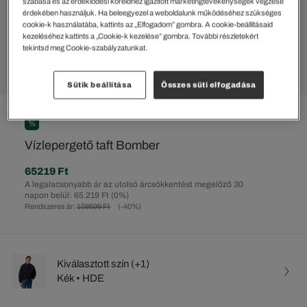
szabása és az érdeklődési köreidhez igazított marketingtevékenységek végzése
érdekében használjuk. Ha beleegyezel a weboldalunk működéséhez szükséges
cookie-k használatába, kattints az „Elfogadom” gombra. A cookie-beállításaid
kezeléséhez kattints a „Cookie-k kezelése” gombra. További részletekért
tekintsd meg Cookie-szabályzatunkat.
Sütik beállítása
Összes süti elfogadása
%
Vízlepergető taft Bomber
65219 Ft
A legalacsonyabb ár az utolsó árcsökkentést megelőző 30
napon belül: 65.219 Ft
(0%)
Rendszeres ár:
108699 Ft
(-40%)
Kiválasztott szín (+1)
Kék • HDE