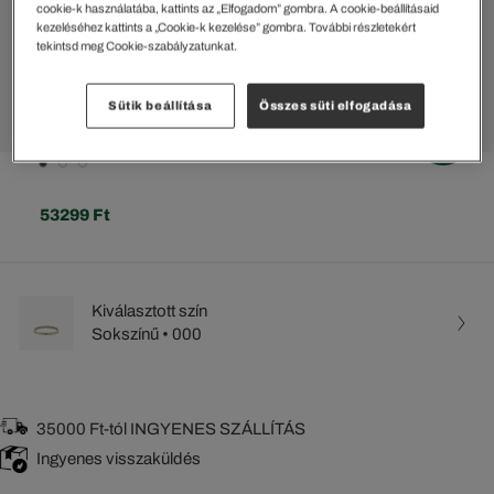
cookie-k használatába, kattints az „Elfogadom” gombra. A cookie-beállításaid
kezeléséhez kattints a „Cookie-k kezelése” gombra. További részletekért
tekintsd meg Cookie-szabályzatunkat.
Sütik beállítása
Összes süti elfogadása
53299 Ft
Kiválasztott szín
Sokszínű • 000
35000 Ft-tól INGYENES SZÁLLÍTÁS
Ingyenes visszaküldés