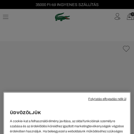
35000 Ft-tól INGYENES SZÁLLÍTÁS
Szezonális leárazás akár -40%!
0
Ingyenes visszaküldés!
Folytatás elfogadás nélkül
ÜDVÖZÖLJÜK
A cookie-kat a felhasználói élmény javítása, az oldal funkcióinak személyre
szabása és az érdeklődési köreidhez igazított marketingtevékenységek végzése
érdekében használjuk. Ha beleegyezel a weboldalunk működéséhez szükséges