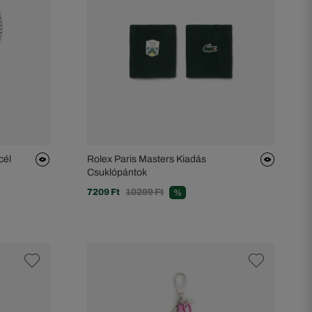
cél
Rolex Paris Masters Kiadás
Csuklópántok
7209 Ft
10299 Ft
%