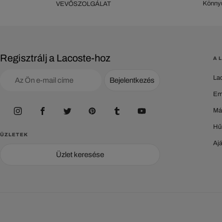
Könnyű
VEVŐSZOLGÁLAT
Regisztrálj a Lacoste-hoz
A 
La
Bejelentkezés
Em
Má
Hű
ÜZLETEK
Aj
Üzlet keresése