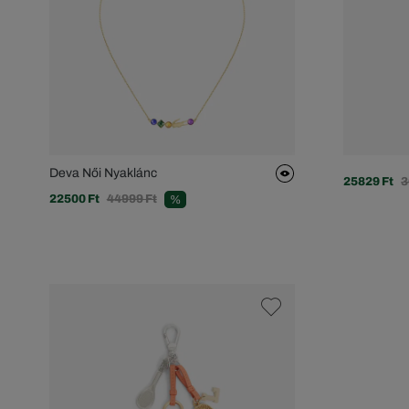
Deva Női Nyaklánc
25829 Ft
3
22500 Ft
44999 Ft
%