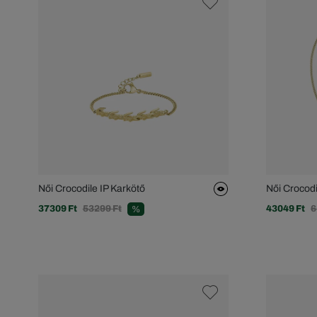
Női Crocodile IP Karkötő
Női Crocodi
37309 Ft
53299 Ft
43049 Ft
6
%