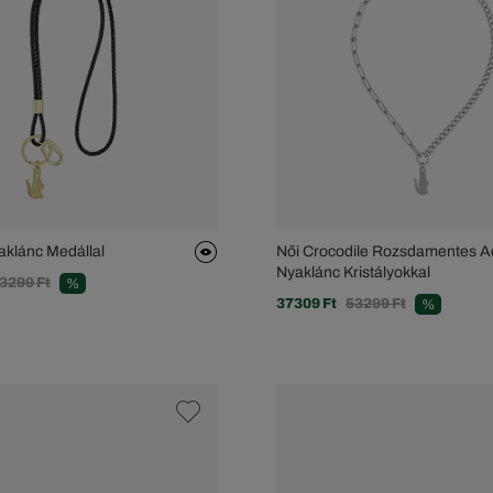
aklánc Medállal
Női Crocodile Rozsdamentes A
Nyaklánc Kristályokkal
3299 Ft
%
37309 Ft
53299 Ft
%