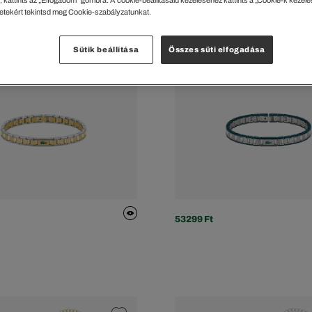
letekért tekintsd meg Cookie-szabályzatunkat.
Sütik beállítása
Összes süti elfogadása
53299 Ft