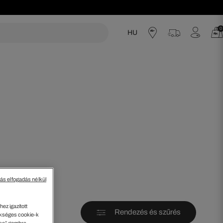
0
HU
acoste
tás elfogadás nélkül
ez igazított
Rendezés és szűrés
kséges cookie-k
ése” gombra.