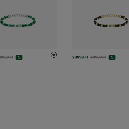
6899 Ft
28699 Ft
40999 Ft
%
%