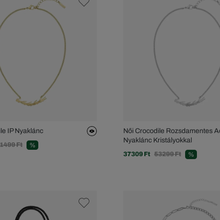
le IP Nyaklánc
Női Crocodile Rozsdamentes A
Nyaklánc Kristályokkal
1499 Ft
%
37309 Ft
53299 Ft
%