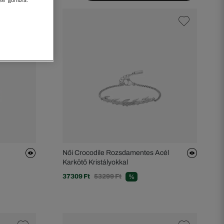
Női Crocodile Rozsdamentes Acél
Karkötő Kristályokkal
37309 Ft
53299 Ft
%