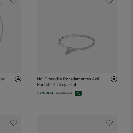
cél
Női Crocodile Rozsdamentes Acél
Karkötő Kristályokkal
37309 Ft
53299 Ft
%