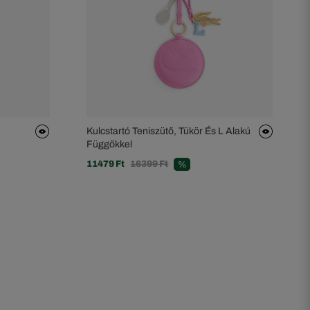
Kulcstartó Teniszütő, Tükör És L Alakú
Függőkkel
11479 Ft
16399 Ft
%