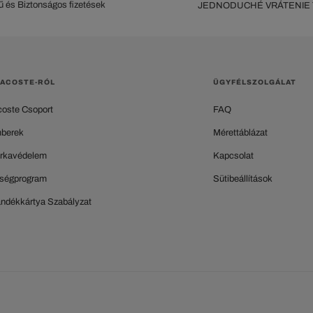
 és Biztonságos fizetések
JEDNODUCHÉ VRÁTENIE
LACOSTE-RÓL
ÜGYFÉLSZOLGÁLAT
coste Csoport
FAQ
berek
Mérettáblázat
rkavédelem
Kapcsolat
ségprogram
Sütibeállítások
ándékkártya Szabályzat