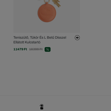
Teniszütő, Tükör És L Betű Dísszel
Ellátott Kulcstartó
11479 Ft
16399 Ft
%