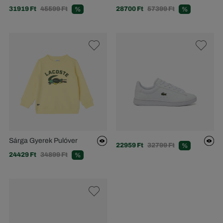
31919 Ft
45599 Ft
28700 Ft
57399 Ft
%
%
Sárga Gyerek Pulóver
22959 Ft
32799 Ft
%
24429 Ft
34899 Ft
%