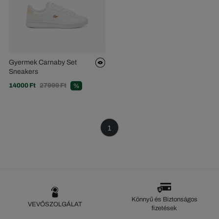
Gyermek Carnaby Set
Sneakers
14000 Ft
27999 Ft
%
1
Könnyű és Biztonságos
VEVŐSZOLGÁLAT
fizetések