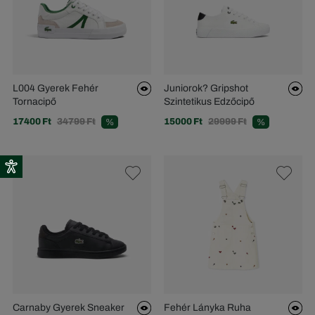
L004 Gyerek Fehér
Juniorok? Gripshot
Tornacipő
Szintetikus Edzőcipő
17400 Ft
34799 Ft
15000 Ft
29999 Ft
%
%
Carnaby Gyerek Sneaker
Fehér Lányka Ruha