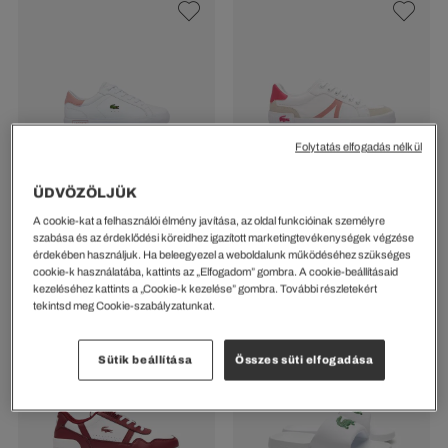
Folytatás elfogadás nélkül
ÜDVÖZÖLJÜK
Powercourt Gyerek Sneaker
Juniors L004 Textil
A cookie-kat a felhasználói élmény javítása, az oldal funkcióinak személyre
Kontrasztos Színű
23729 Ft
33899 Ft
%
szabása és az érdeklődési köreidhez igazított marketingtevékenységek végzése
Tornacipő
érdekében használjuk. Ha beleegyezel a weboldalunk működéséhez szükséges
21600 Ft
43199 Ft
%
cookie-k használatába, kattints az „Elfogadom” gombra. A cookie-beállításaid
kezeléséhez kattints a „Cookie-k kezelése” gombra. További részletekért
tekintsd meg Cookie-szabályzatunkat.
Sütik beállítása
Összes süti elfogadása