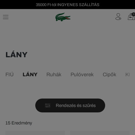
35000 Ft-tól INGYENES SZÁLLÍTÁS
Szezonális leárazás akár -40%!
0
Ingyenes visszaküldés!
LÁNY
FIÚ
LÁNY
Ruhák
Pulóverek
Cipők
KIE
Rendezés és szűrés
15 Eredmény