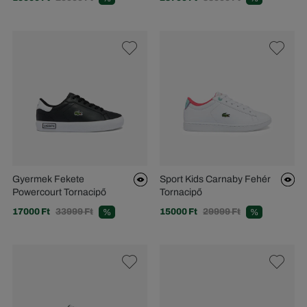
Gyermek Fekete
Sport Kids Carnaby Fehér
Powercourt Tornacipő
Tornacipő
17000 Ft
33999 Ft
15000 Ft
29999 Ft
%
%