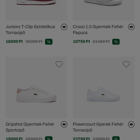
Juniors T-Clip Szintetikus
Croco 1.0 Gyermek Fehér
Tornacipő
Papucs
18200 Ft
36399 Ft
10750 Ft
21499 Ft
%
%
Gripshot Gyermek Fehér
Powercourt Gyerek Fehér
Sportcipő
Tornacipő
15000 Ft
29999 Ft
23799 Ft
33999 Ft
%
%