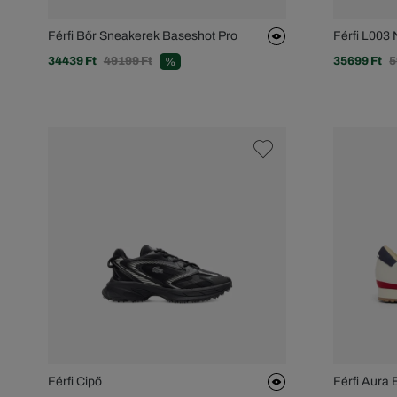
Férfi Bőr Sneakerek Baseshot Pro
Férfi L003
34439 Ft
49199 Ft
35699 Ft
5
%
Férfi Cipő
Férfi Aura