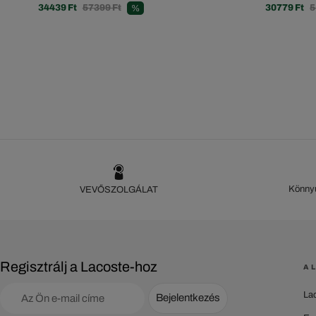
34439 Ft
57399 Ft
30779 Ft
5
%
Könnyű
VEVŐSZOLGÁLAT
Regisztrálj a Lacoste-hoz
A 
La
Bejelentkezés