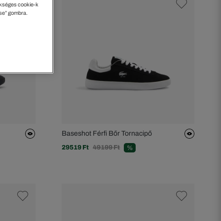
kséges cookie-k
ése” gombra.
Baseshot Férfi Bőr Tornacipő
29519 Ft
49199 Ft
%