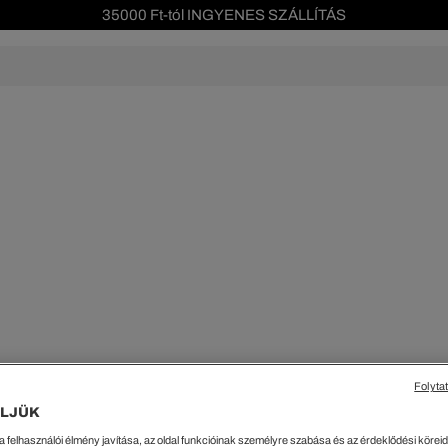
Szezonális leárazás akár -40%!
Ingyenes visszaküldés!
s leárazás
Férfi
Női
Gyerek
We Are L
ŐK
CIPŐK
KIEGÉSZÍTŐK
KIEGÉSZÍTŐK
al Offer
Special Offer
Ékszerek
Ékszerek
acipők
Tornacipők
Táskák
Táskák
cipők
Edzőcipők
Pénztárcák
Pénztárcák
ncsok
Bakancsok
Sapkák
Fejfedők
csok és Szandálok
Bebújósok
Kulcstartók
Övek
Papucsok
Sapkák és Kesztyűk
Sapkák és Kesztyűk
Sálak
Sálak
Hajpántok és Hajgumik
Zoknik
Folyta
Zoknik
Special Offer
LJÜK
ik
Special Offer
a felhasználói élmény javítása, az oldal funkcióinak személyre szabása és az érdeklődési köreidh