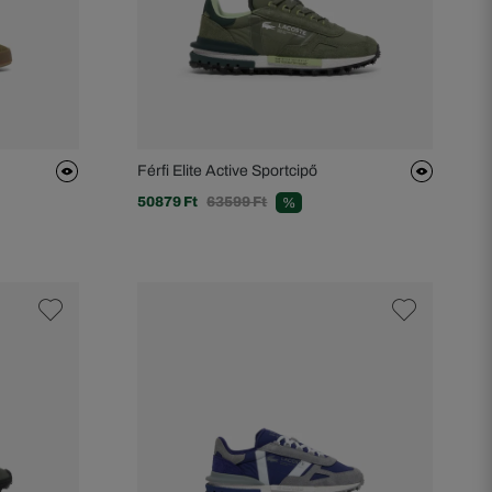
Férfi Elite Active Sportcipő
50879 Ft
63599 Ft
%