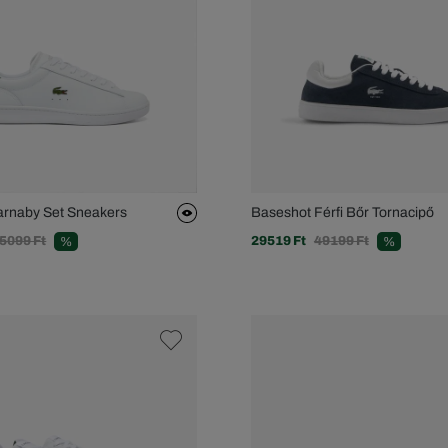
Carnaby Set Sneakers
Baseshot Férfi Bőr Tornacipő
5099 Ft
29519 Ft
49199 Ft
%
%