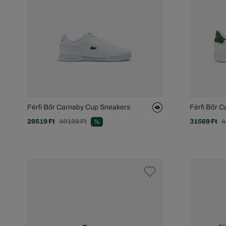
Férfi Bőr Carnaby Cup Sneakers
Férfi Bőr 
29519 Ft
49199 Ft
31569 Ft
4
%