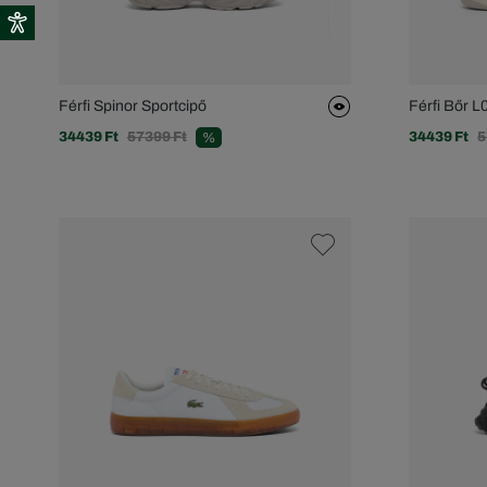
Férfi Spinor Sportcipő
Férfi Bőr 
34439 Ft
57399 Ft
34439 Ft
5
%