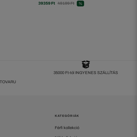
39359 Ft
49199 Ft
%
35000 Ft-tól INGYENES SZÁLLÍTÁS
 TOVARU
KATEGÓRIÁK
Férfi kollekció