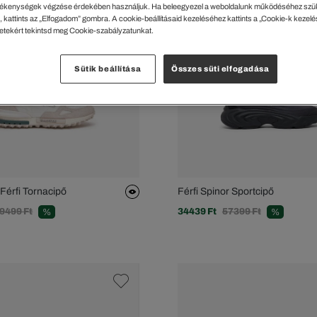
ékenységek végzése érdekében használjuk. Ha beleegyezel a weboldalunk működéséhez szü
 kattints az „Elfogadom” gombra. A cookie-beállításaid kezeléséhez kattints a „Cookie-k kezel
letekért tekintsd meg Cookie-szabályzatunkat.
Sütik beállítása
Összes süti elfogadása
 Férfi Tornacipő
Férfi Spinor Sportcipő
9499 Ft
34439 Ft
57399 Ft
%
%