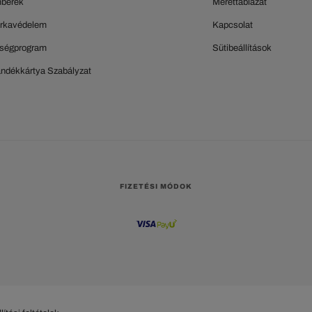
berek
Mérettáblázat
rkavédelem
Kapcsolat
ségprogram
Sütibeállítások
ándékkártya Szabályzat
FIZETÉSI MÓDOK