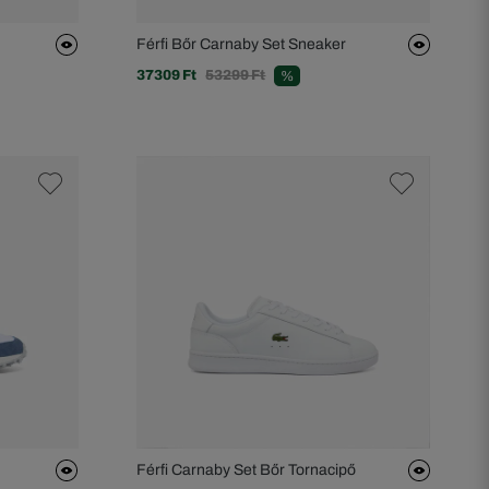
Férfi Bőr Carnaby Set Sneaker
37309 Ft
53299 Ft
%
Férfi Carnaby Set Bőr Tornacipő