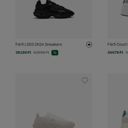
Férfi L003 2K24 Sneakers
Férfi Court
38159 Ft
63599 Ft
34479 Ft
4
%