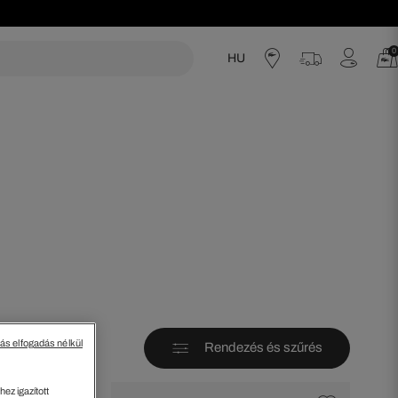
0
HU
acoste
tás elfogadás nélkül
Rendezés és szűrés
ez igazított