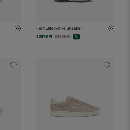
Férfi Elite Active Sneaker
50879 Ft
63599 Ft
%