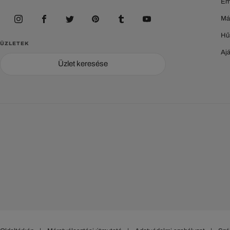
Em
Má
Hű
ÜZLETEK
Aj
Üzlet keresése