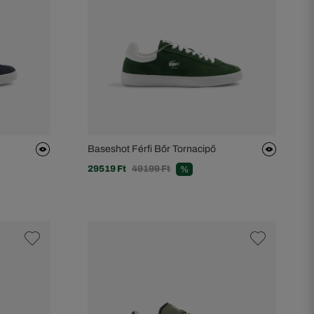
Baseshot Férfi Bőr Tornacipő
29519 Ft
49199 Ft
%