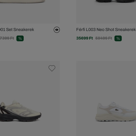
L001 Set Sneakerek
Férfi L003 Neo Shot Sneakerek
7399 Ft
35699 Ft
59499 Ft
%
%