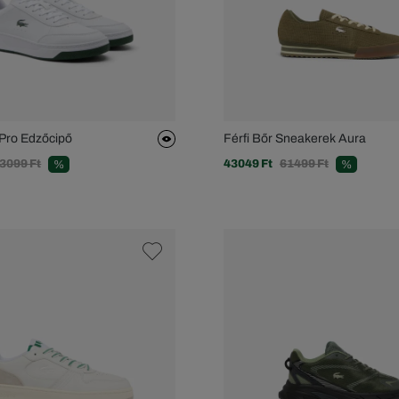
 Pro Edzőcipő
Férfi Bőr Sneakerek Aura
3099 Ft
43049 Ft
61499 Ft
%
%