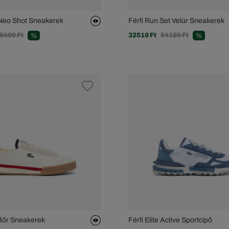
 Neo Shot Sneakerek
Férfi Run Set Velúr Sneakerek
9499 Ft
32519 Ft
54199 Ft
%
%
 Bőr Sneakerek
Férfi Elite Active Sportcipő