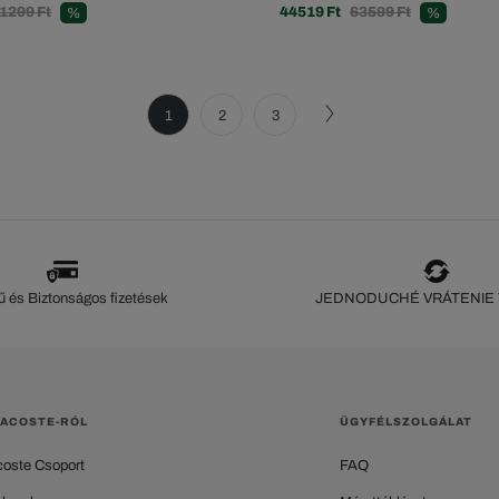
1299 Ft
44519 Ft
63599 Ft
%
%
1
2
3
 és Biztonságos fizetések
JEDNODUCHÉ VRÁTENIE
LACOSTE-RÓL
ÜGYFÉLSZOLGÁLAT
coste Csoport
FAQ