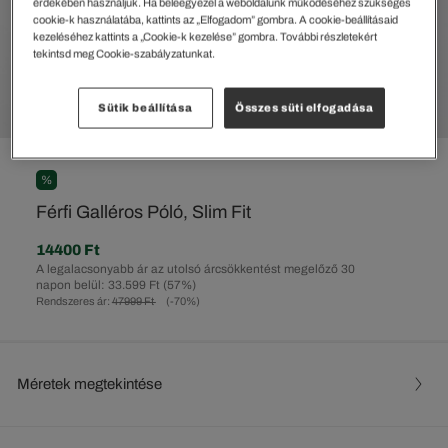
érdekében használjuk. Ha beleegyezel a weboldalunk működéséhez szükséges
cookie-k használatába, kattints az „Elfogadom” gombra. A cookie-beállításaid
kezeléséhez kattints a „Cookie-k kezelése” gombra. További részletekért
tekintsd meg Cookie-szabályzatunkat.
Sütik beállítása
Összes süti elfogadása
%
Férfi Galléros Póló, Slim Fit
14400 Ft
A legalacsonyabb ár az utolsó árcsökkentést megelőző 30
napon belül: 33.599 Ft
(57%)
Rendszeres ár:
47999 Ft
(-70%)
Méretek megtekintése