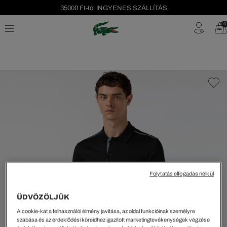
35000 Ft-tól INGYENES SZÁLLÍTÁS
Szezonális leárazás akár -40%!
0
Ingyenes visszaküldés!
Folytatás elfogadás nélkül
ÜDVÖZÖLJÜK
A cookie-kat a felhasználói élmény javítása, az oldal funkcióinak személyre
szabása és az érdeklődési köreidhez igazított marketingtevékenységek végzése