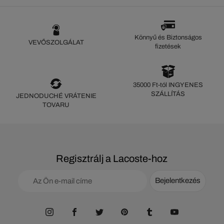
Könnyű és Biztonságos
VEVŐSZOLGÁLAT
fizetések
35000 Ft-tól INGYENES
SZÁLLÍTÁS
JEDNODUCHÉ VRÁTENIE
TOVARU
Regisztrálj a Lacoste-hoz
Bejelentkezés