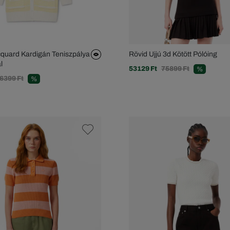
quard Kardigán Teniszpálya
Rövid Ujjú 3d Kötött Pólóing
l
53129 Ft
75899 Ft
%
6399 Ft
%