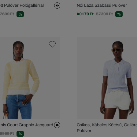
tt Pulóver Pológallérral
Női Laza Szabású Pulóver
7699 Ft
40179 Ft
57399 Ft
%
%
nnis Court Graphic Jacquard
Csíkos, Kábeles Kötésű, Gallér
Pulóver
9999 Ft
%