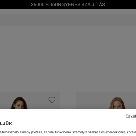
Szezonális leárazás akár -40%!
Ingyenes visszaküldés!
s leárazás
Férfi
Női
Gyerek
We Are L
ŐK
CIPŐK
KIEGÉSZÍTŐK
KIEGÉSZÍTŐK
al Offer
Special Offer
Ékszerek
Ékszerek
acipők
Tornacipők
Táskák
Táskák
cipők
Edzőcipők
Pénztárcák
Pénztárcák
ncsok
Bakancsok
Sapkák
Fejfedők
csok és Szandálok
Bebújósok
Kulcstartók
Övek
Papucsok
Sapkák és Kesztyűk
Sapkák és Kesztyűk
Sálak
Sálak
Hajpántok és Hajgumik
Zoknik
Folyta
Zoknik
Special Offer
LJÜK
ik
Special Offer
a felhasználói élmény javítása, az oldal funkcióinak személyre szabása és az érdeklődési köreidh