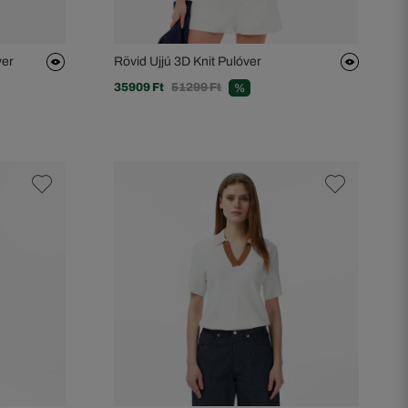
ver
Rövid Ujjú 3D Knit Pulóver
35909 Ft
51299 Ft
%