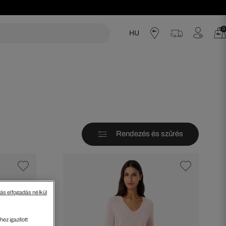
0
HU
acoste
Rendezés és szűrés
tás elfogadás nélkül
ez igazított