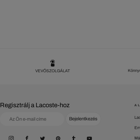
Könnyű
VEVŐSZOLGÁLAT
Regisztrálj a Lacoste-hoz
A 
La
Bejelentkezés
Em
Má