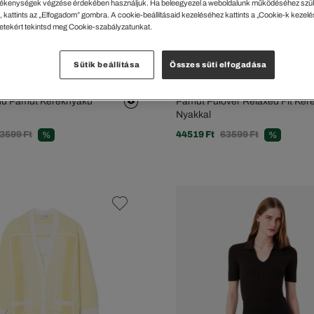
ékenységek végzése érdekében használjuk. Ha beleegyezel a weboldalunk működéséhez szü
 kattints az „Elfogadom” gombra. A cookie-beállításaid kezeléséhez kattints a „Cookie-k kezel
letekért tekintsd meg Cookie-szabályzatunkat.
Sütik beállítása
Összes süti elfogadása
nú Pamut Kereknyakú
Pamut Pulóver Relaxed Fit Ker
Nyakkal
3599 Ft
44519 Ft
63599 Ft
%
%