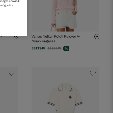
kséges cookie-k
ése” gombra.
ek
Varrás Nélküli Kötött Pulóver V-
Nyakkivágással
38779 Ft
55399 Ft
%