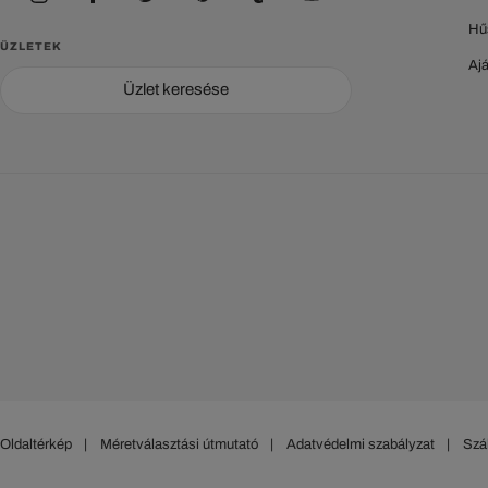
Hű
ÜZLETEK
Aj
Üzlet keresése
Oldaltérkép
|
Méretválasztási útmutató
|
Adatvédelmi szabályzat
|
Szál