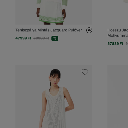
Teniszpálya Mintás Jacquard Pulóver
Hosszú Jac
Motívumma
47999 Ft
79999 Ft
%
57839 Ft
9