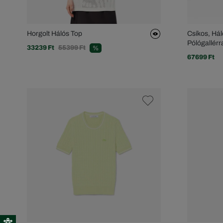
Horgolt Hálós Top
Csíkos, Hál
Pólógallérr
33239 Ft
55399 Ft
%
67699 Ft