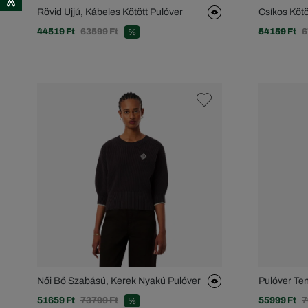
Rövid Ujjú, Kábeles Kötött Pulóver
Csíkos Kötö
44519 Ft
63599 Ft
54159 Ft
6
%
Női Bő Szabású, Kerek Nyakú Pulóver
Pulóver Te
51659 Ft
73799 Ft
55999 Ft
7
%