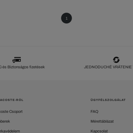
1
 és Biztonságos fizetések
JEDNODUCHÉ VRÁTENIE
LACOSTE-RÓL
ÜGYFÉLSZOLGÁLAT
coste Csoport
FAQ
berek
Mérettáblázat
rkavédelem
Kapcsolat