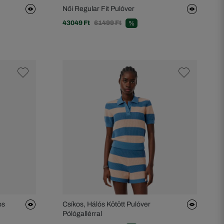
Női Regular Fit Pulóver
43049 Ft
61499 Ft
%
os
Csíkos, Hálós Kötött Pulóver
Pólógallérral