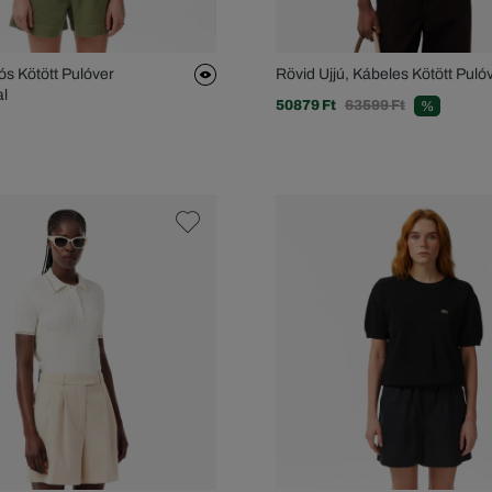
ós Kötött Pulóver
Rövid Ujjú, Kábeles Kötött Puló
al
50879 Ft
63599 Ft
%