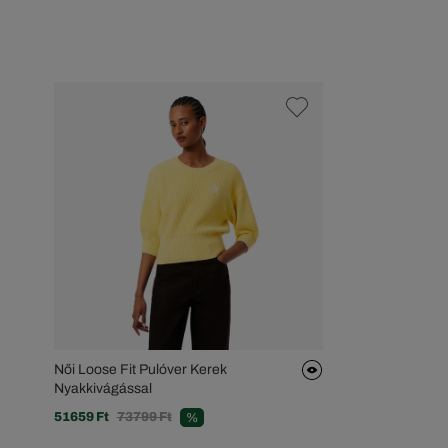
Női Loose Fit Pulóver Kerek
Nyakkivágással
51659 Ft
73799 Ft
%