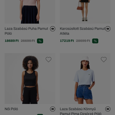
Laza Szabású Puha Pamut
Karcsúsított Szabású Pamut
Póló
Atléta
18689 Ft
26699 Ft
17219 Ft
28699 Ft
%
%
Női Póló
Laza Szabású Könnyű
Pamut Pima Dzsörzé Póló