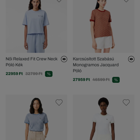
Női Relaxed Fit Crew Neck
Karcsúsított Szabású
Póló Kék
Monogramos Jacquard
Póló
22959 Ft
32799 Ft
%
27959 Ft
46599 Ft
%