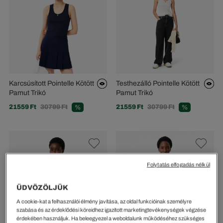
Karcsúsított Pointelle Kötött
Testhezálló Pointelle Kötött
Pamut Trikó
Pamut Trikó
21559 Ft
30799 Ft
21559 Ft
30799 Ft
%
%
Folytatás elfogadás nélkül
ÜDVÖZÖLJÜK
A cookie-kat a felhasználói élmény javítása, az oldal funkcióinak személyre
szabása és az érdeklődési köreidhez igazított marketingtevékenységek végzése
érdekében használjuk. Ha beleegyezel a weboldalunk működéséhez szükséges