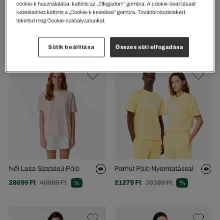
cookie-k használatába, kattints az „Elfogadom” gombra. A cookie-beállításaid
kezeléséhez kattints a „Cookie-k kezelése” gombra. További részletekért
Karcsúsított Szabású Pamut
Slim Fit Jacquard
tekintsd meg Cookie-szabályzatunkat.
Atléta
Monogramos Póló
20089 Ft
28699 Ft
31569 Ft
45099 Ft
%
%
Sütik beállítása
Összes süti elfogadása
Női Laza Szabású Póló
Pamut Póló Nyomtatással
28699 Ft
40999 Ft
21279 Ft
30399 Ft
%
%