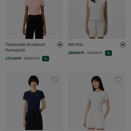
Testhezálló Bordázott
Női Póló
Pamutpóló
26949 Ft
38499 Ft
%
17219 Ft
28699 Ft
%