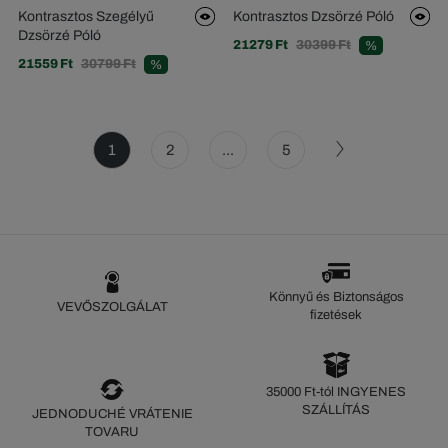
Kontrasztos Szegélyű
Kontrasztos Dzsörzé Póló
Dzsörzé Póló
21279 Ft
30399 Ft
%
21559 Ft
30799 Ft
%
1
2
...
5
Könnyű és Biztonságos
VEVŐSZOLGÁLAT
fizetések
35000 Ft-tól INGYENES
SZÁLLÍTÁS
JEDNODUCHÉ VRÁTENIE
TOVARU