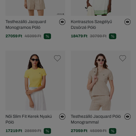
Testhezálló Jacquard
Kontrasztos Szegélyű
Monogramos Póló
Dzsörzé Póló
27059 Ft
45099 Ft
18479 Ft
30799 Ft
%
%
Női Slim Fit Kerek Nyakú
Testhezálló Jacquard Póló
Póló
Monogrammal
17219 Ft
28699 Ft
27059 Ft
45099 Ft
%
%