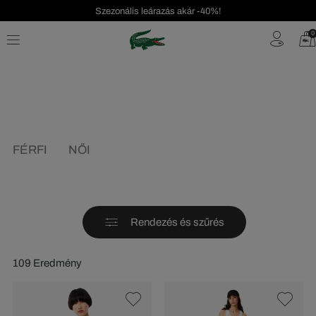
Szezonális leárazás akár -40%!
Ingyenes visszaküldés!
0
FÉRFI
NŐI
Rendezés és szűrés
109 Eredmény