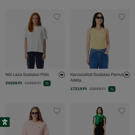
Női Laza Szabású Póló
Karcsúsított Szabású Pamut
Atléta
24599 Ft
40999 Ft
%
17219 Ft
28699 Ft
%