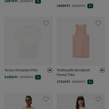
19879 Ft
28399 Ft
%
18689 Ft
26699 Ft
%
Tenisz Hímzéses Póló
Testhezálló Bordázott
Pamut Trikó
21899 Ft
36499 Ft
%
17219 Ft
28699 Ft
%