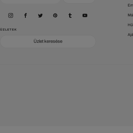
Em
Má
Hű
ÜZLETEK
Aj
Üzlet keresése