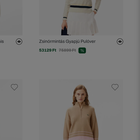
is
Zsinórmintás Gyapjú Pulóver
53129 Ft
75899 Ft
%