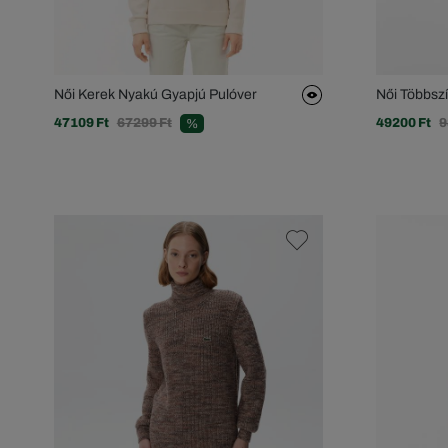
Női Kerek Nyakú Gyapjú Pulóver
Női Többsz
47109 Ft
67299 Ft
49200 Ft
9
%