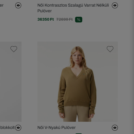
er
Női Kontrasztos Szalagú Varrat Nélküli
Pulóver
36350 Ft
72699 Ft
%
blokkolt
Női V-Nyakú Pulóver