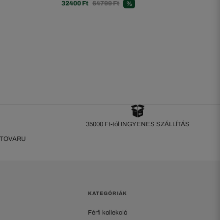
32400 Ft
64799 Ft
%
35000 Ft-tól INGYENES SZÁLLÍTÁS
 TOVARU
KATEGÓRIÁK
Férfi kollekció