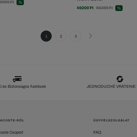
0999 Ft
%
49200 Ft
98399 Ft
%
1
2
3
 és Biztonságos fizetések
JEDNODUCHÉ VRÁTENIE
LACOSTE-RÓL
ÜGYFÉLSZOLGÁLAT
coste Csoport
FAQ