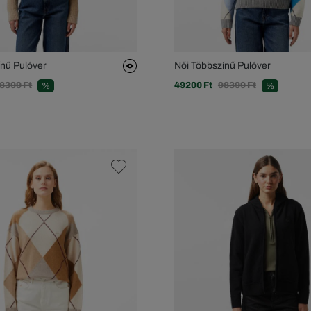
ínű Pulóver
Női Többszínű Pulóver
8399 Ft
49200 Ft
98399 Ft
%
%