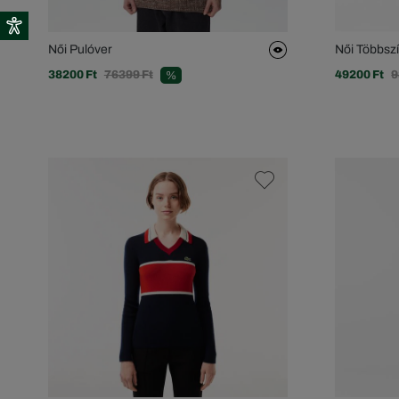
Női Pulóver
Női Többsz
38200 Ft
76399 Ft
49200 Ft
9
%