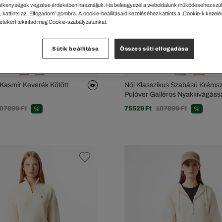
ékenységek végzése érdekében használjuk. Ha beleegyezel a weboldalunk működéséhez szü
 kattints az „Elfogadom” gombra. A cookie-beállításaid kezeléséhez kattints a „Cookie-k kezel
letekért tekintsd meg Cookie-szabályzatunkat.
Sütik beállítása
Összes süti elfogadása
 Kasmír Keverék Kötött
Női Klasszikus Szabású Kréms
Pulóver Galléros Nyakkivágáss
07899 Ft
75529 Ft
107899 Ft
%
%