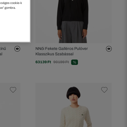
kséges cookie-k
ése” gombra.
zínű
NNői Fekete Galléros Pulóver
al
Klasszikus Szabással
63139 Ft
90199 Ft
%