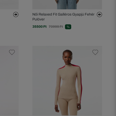
Női Relaxed Fit Galléros Gyapjú Fehér
Pulóver
35500 Ft
70999 Ft
%