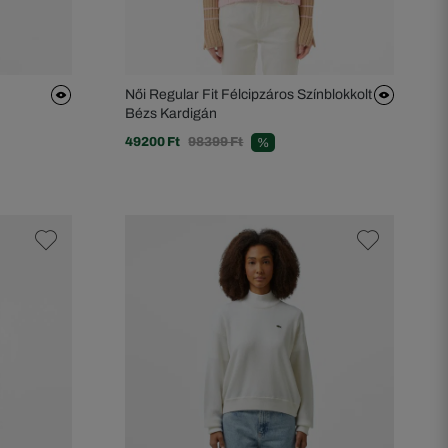
Női Regular Fit Félcipzáros Színblokkolt
Bézs Kardigán
49200 Ft
98399 Ft
%