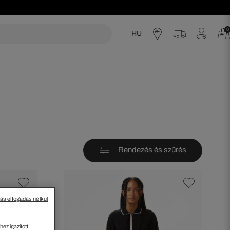
0
HU
acoste
Rendezés és szűrés
tás elfogadás nélkül
ez igazított