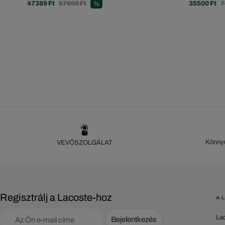
47389 Ft
67699 Ft
35500 Ft
7
%
Könnyű
VEVŐSZOLGÁLAT
Regisztrálj a Lacoste-hoz
A 
La
Bejelentkezés