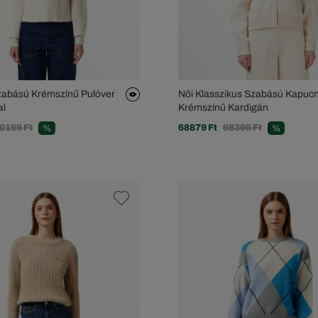
zabású Krémszínű Pulóver
Női Klasszikus Szabású Kapucn
al
Krémszínű Kardigán
0199 Ft
68879 Ft
98399 Ft
%
%