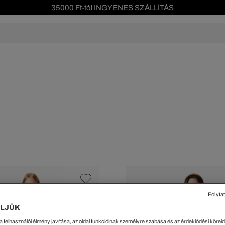
Szezonális leárazás akár -40%!
Ingyenes visszaküldés!
s leárazás
Férfi
Női
Gyerek
We Are L
ŐK
CIPŐK
KIEGÉSZÍTŐK
KIEGÉSZÍTŐK
al Offer
Special Offer
Ékszerek
Ékszerek
acipők
Tornacipők
Táskák
Táskák
cipők
Edzőcipők
Pénztárcák
Pénztárcák
ncsok
Bakancsok
Sapkák
Fejfedők
csok és Szandálok
Bebújósok
Kulcstartók
Övek
Papucsok
Sapkák és Kesztyűk
Sapkák és Kesztyűk
Sálak
Sálak
Hajpántok és Hajgumik
Zoknik
Folyta
Zoknik
Special Offer
LJÜK
ik
Special Offer
a felhasználói élmény javítása, az oldal funkcióinak személyre szabása és az érdeklődési köreidh