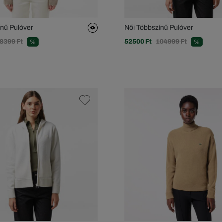
ínű Pulóver
Női Többszínű Pulóver
8399 Ft
52500 Ft
104999 Ft
%
%