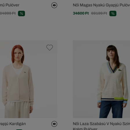
ínű Pulóver
Női Magas Nyakú Gyapjú Pulóv
04999 Ft
34600 Ft
69199 Ft
%
%
apjú Kardigán
Női Laza Szabású V Nyakú Szín
Krém Pulóver