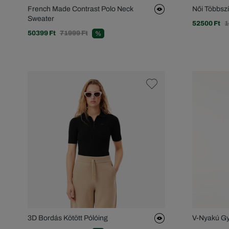
French Made Contrast Polo Neck
Női Többsz
Sweater
52500 Ft
1
50399 Ft
71999 Ft
%
3D Bordás Kötött Pólóing
V-Nyakú Gy