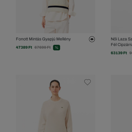
Fonott Mintás Gyapjú Mellény
Női Laza S
Fél Cipzárr
47389 Ft
67699 Ft
%
63139 Ft
9