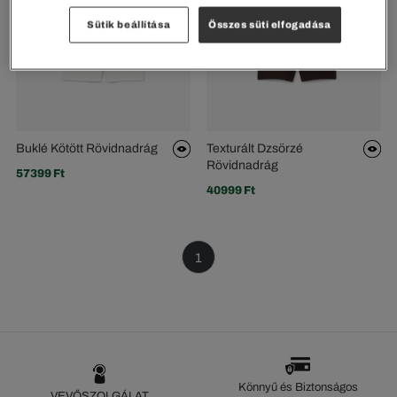
Sütik beállítása
Összes süti elfogadása
Buklé Kötött Rövidnadrág
Texturált Dzsörzé
Rövidnadrág
57399 Ft
40999 Ft
1
Könnyű és Biztonságos
VEVŐSZOLGÁLAT