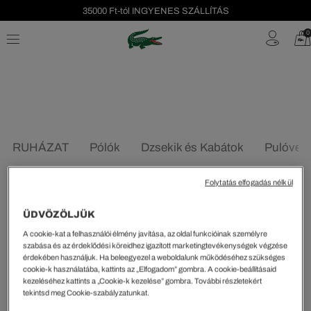
35000 Ft-tól INGYENES SZÁLLÍTÁS
Szezonális leárazás akár -40%!
0
Ingyenes visszaküldés!
RUHÁZAT
Pólók
Dzsekik és Kabátok
Pulóver
Folytatás elfogadás nélkül
ÜDVÖZÖLJÜK
Rendezés és szűrés
A cookie-kat a felhasználói élmény javítása, az oldal funkcióinak személyre
szabása és az érdeklődési köreidhez igazított marketingtevékenységek végzése
érdekében használjuk. Ha beleegyezel a weboldalunk működéséhez szükséges
2 Eredmény
cookie-k használatába, kattints az „Elfogadom” gombra. A cookie-beállításaid
kezeléséhez kattints a „Cookie-k kezelése” gombra. További részletekért
tekintsd meg Cookie-szabályzatunkat.