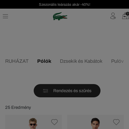
Szezonális leárazás akár -40%!
Ingyenes visszaküldés!
0
RUHÁZAT
Pólók
Dzsekik és Kabátok
Pulóver
Rendezés és szűrés
25 Eredmény