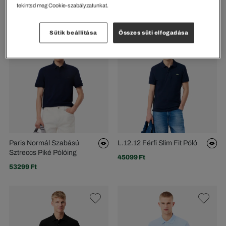
Galléros Póló L.12.12 Light
L.12.12 Férfi Classic Fit Póló
tekintsd meg Cookie-szabályzatunkat.
45099 Ft
45099 Ft
Sütik beállítása
Összes süti elfogadása
Paris Normál Szabású
L.12.12 Férfi Slim Fit Póló
Sztreccs Piké Pólóing
45099 Ft
53299 Ft