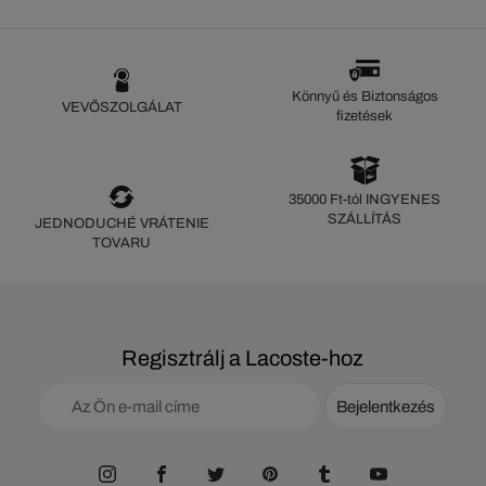
Könnyű és Biztonságos
VEVŐSZOLGÁLAT
fizetések
35000 Ft-tól INGYENES
SZÁLLÍTÁS
JEDNODUCHÉ VRÁTENIE
TOVARU
Regisztrálj a Lacoste-hoz
Bejelentkezés