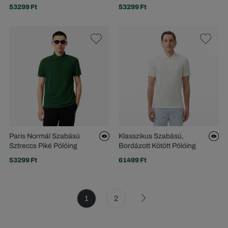
53299 Ft
53299 Ft
Paris Normál Szabású
Klasszikus Szabású,
Sztreccs Piké Pólóing
Bordázott Kötött Pólóing
53299 Ft
61499 Ft
1
2