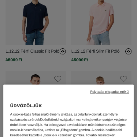
L.12.12 Férfi Classic Fit Póló
L.12.12 Férfi Slim Fit Póló
45099 Ft
45099 Ft
Folytatás elfogadás nélkül
ÜDVÖZÖLJÜK
A cookie-kat a felhasználói élmény javítása, az oldal funkcióinak személyre
szabása és az érdeklődési köreidhez igazított marketingtevékenységek végzése
érdekében használjuk. Ha beleegyezel a weboldalunk működéséhez szükséges
cookie-k használatába, kattints az „Elfogadom” gombra. A cookie-beállításaid
kezeléséhez kattints a „Cookie-k kezelése” gombra. További részletekért