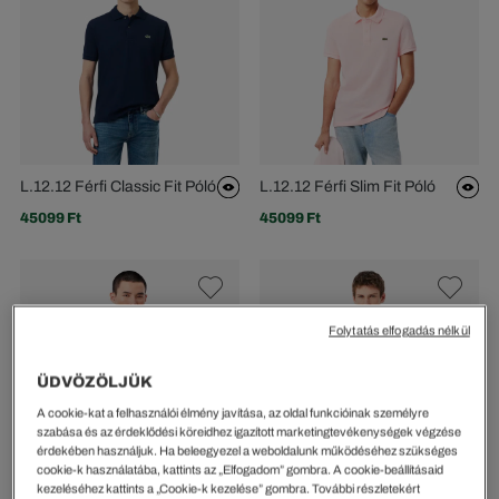
L.12.12 Férfi Classic Fit Póló
L.12.12 Férfi Slim Fit Póló
45099 Ft
45099 Ft
Folytatás elfogadás nélkül
ÜDVÖZÖLJÜK
A cookie-kat a felhasználói élmény javítása, az oldal funkcióinak személyre
szabása és az érdeklődési köreidhez igazított marketingtevékenységek végzése
érdekében használjuk. Ha beleegyezel a weboldalunk működéséhez szükséges
cookie-k használatába, kattints az „Elfogadom” gombra. A cookie-beállításaid
kezeléséhez kattints a „Cookie-k kezelése” gombra. További részletekért