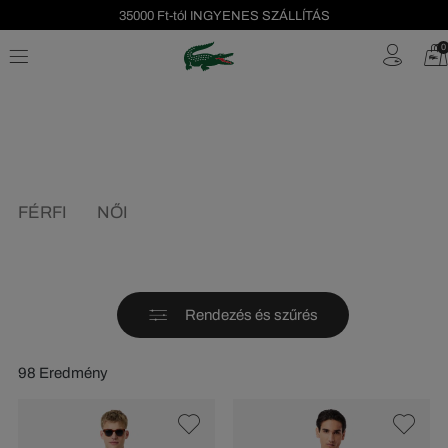
Szezonális leárazás akár -40%!
Ingyenes visszaküldés!
0
FÉRFI
NŐI
Rendezés és szűrés
98 Eredmény