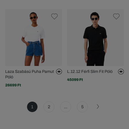
Laza Szabású Puha Pamut
L.12.12 Férfi Slim Fit Póló
Póló
45099 Ft
26699 Ft
1
2
...
5