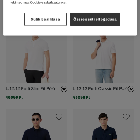
Galléros Póló L.12.12 Light
Pamut Póló
tekintsd meg Cookie-szabályzatunkat.
45099 Ft
26699 Ft
Sütik beállítása
Összes süti elfogadása
L.12.12 Férfi Slim Fit Póló
L.12.12 Férfi Classic Fit Póló
45099 Ft
45099 Ft