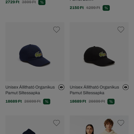
2729 Ft
3899 Ft
%
2150 Ft
4299 Ft
%
Unisex Állítható Organikus
Unisex Állítható Organikus
Pamut Siltessapka
Pamut Siltessapka
18689 Ft
26699 Ft
18689 Ft
26699 Ft
%
%