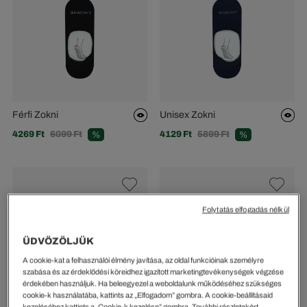
Férfi Zokni
Unisex Zokni
4269 Ft
6099 Ft
4129 Ft
5899 Ft
%
%
Folytatás elfogadás nélkül
ÜDVÖZÖLJÜK
A cookie-kat a felhasználói élmény javítása, az oldal funkcióinak személyre
szabása és az érdeklődési köreidhez igazított marketingtevékenységek végzése
érdekében használjuk. Ha beleegyezel a weboldalunk működéséhez szükséges
cookie-k használatába, kattints az „Elfogadom” gombra. A cookie-beállításaid
kezeléséhez kattints a „Cookie-k kezelése” gombra. További részletekért