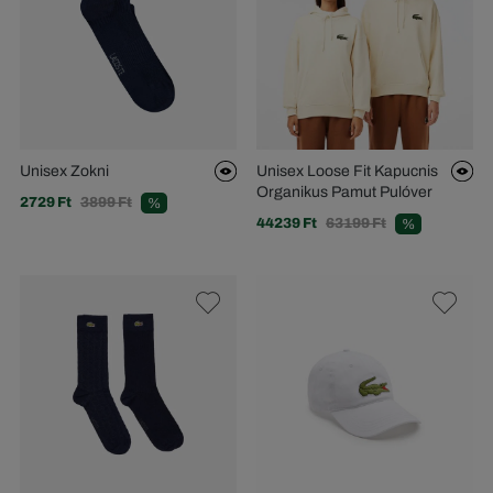
Unisex Zokni
Unisex Loose Fit Kapucnis
Organikus Pamut Pulóver
2729 Ft
3899 Ft
%
44239 Ft
63199 Ft
%