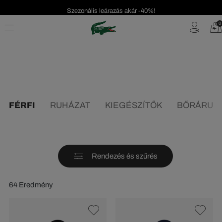
Szezonális leárazás akár -40%!
Ingyenes visszaküldés!
0
FÉRFI
RUHÁZAT
KIEGÉSZÍTŐK
BŐRÁRUK
Rendezés és szűrés
64 Eredmény