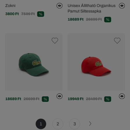
Zokni
Unisex Állítható Organikus
Pamut Siltessapka
3800 Ft
7599 Ft
%
18689 Ft
26699 Ft
%
18689 Ft
26699 Ft
19949 Ft
28499 Ft
%
%
1
2
3