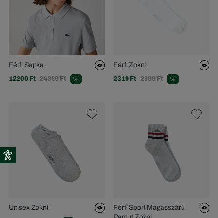
Férfi Sapka
Férfi Zokni
12200 Ft
24399 Ft
2319 Ft
2899 Ft
%
%
Unisex Zokni
Férfi Sport Magasszárú
Pamut Zokni