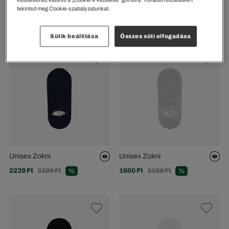
Férfi Zokni
Férfi Zokni
tekintsd meg Cookie-szabályzatunkat.
2099 Ft
2869 Ft
4099 Ft
%
Sütik beállítása
Összes süti elfogadása
Unisex Zokni
Unisex Zokni
2239 Ft
3199 Ft
1600 Ft
3199 Ft
%
%