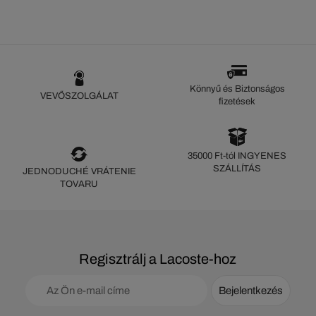
Könnyű és Biztonságos
VEVŐSZOLGÁLAT
fizetések
35000 Ft-tól INGYENES
SZÁLLÍTÁS
JEDNODUCHÉ VRÁTENIE
TOVARU
Regisztrálj a Lacoste-hoz
Bejelentkezés