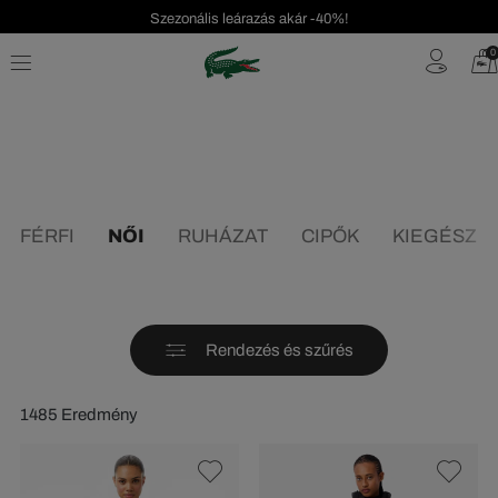
Szezonális leárazás akár -40%!
Ingyenes visszaküldés!
0
FÉRFI
NŐI
RUHÁZAT
CIPŐK
KIEGÉSZÍT
Rendezés és szűrés
1485 Eredmény