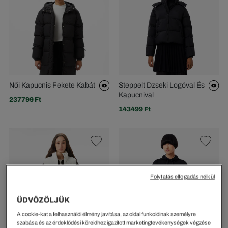
Női Kapucnis Fekete Kabát
Steppelt Dzseki Logóval És
Kapucnival
237799 Ft
143499 Ft
Folytatás elfogadás nélkül
ÜDVÖZÖLJÜK
A cookie-kat a felhasználói élmény javítása, az oldal funkcióinak személyre
szabása és az érdeklődési köreidhez igazított marketingtevékenységek végzése