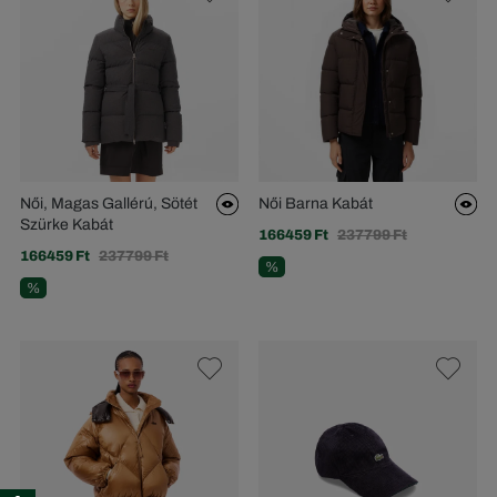
Női, Magas Gallérú, Sötét
Női Barna Kabát
Szürke Kabát
166459 Ft
237799 Ft
166459 Ft
237799 Ft
%
%