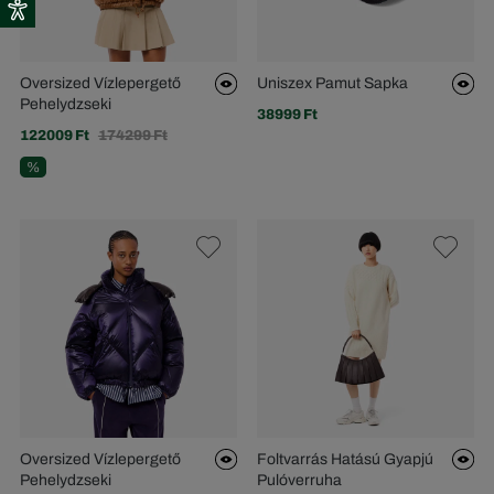
Oversized Vízlepergető
Uniszex Pamut Sapka
Pehelydzseki
38999 Ft
122009 Ft
174299 Ft
%
Oversized Vízlepergető
Foltvarrás Hatású Gyapjú
Pehelydzseki
Pulóverruha