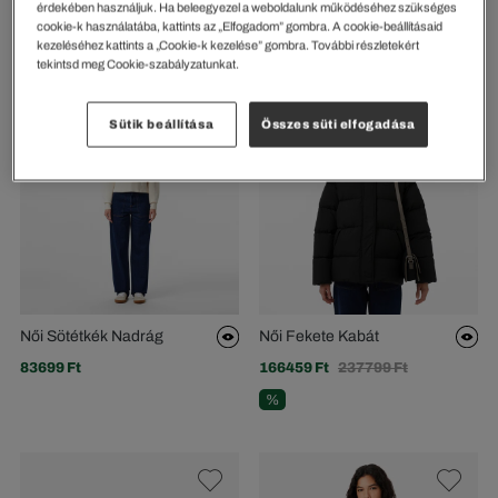
érdekében használjuk. Ha beleegyezel a weboldalunk működéséhez szükséges
Női Fehér Kabát
Piqué Kapucnis Pulóver
cookie-k használatába, kattints az „Elfogadom” gombra. A cookie-beállításaid
kezeléséhez kattints a „Cookie-k kezelése” gombra. További részletekért
163999 Ft
71799 Ft
tekintsd meg Cookie-szabályzatunkat.
Sütik beállítása
Összes süti elfogadása
Női Sötétkék Nadrág
Női Fekete Kabát
83699 Ft
166459 Ft
237799 Ft
%