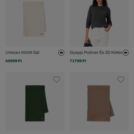
Uniszex Kötött Sál
Gyapjú Pulóver És 3D Kötés
40999 Ft
71799 Ft