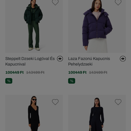
Steppelt Dzseki Logóval És
Laza Fazonú Kapucnis
Kapucnival
Pehelydzseki
100449 Ft
143499 Ft
100449 Ft
143499 Ft
%
%