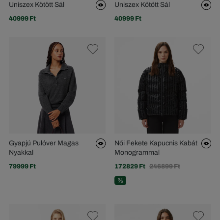
Uniszex Kötött Sál
Uniszex Kötött Sál
40999 Ft
40999 Ft
Gyapjú Pulóver Magas
Női Fekete Kapucnis Kabát
Nyakkal
Monogrammal
79999 Ft
172829 Ft
246899 Ft
%