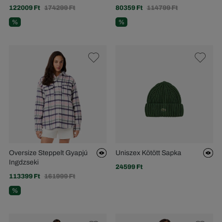
122009 Ft
174299 Ft
80359 Ft
114799 Ft
%
%
Oversize Steppelt Gyapjú
Uniszex Kötött Sapka
Ingdzseki
24599 Ft
113399 Ft
161999 Ft
%