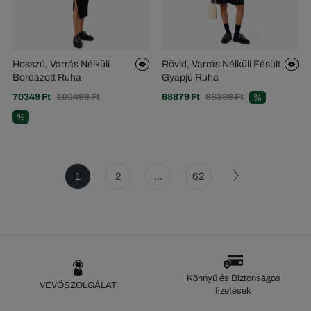
Hosszú, Varrás Nélküli
Rövid, Varrás Nélküli Fésült
Bordázott Ruha
Gyapjú Ruha
70349 Ft
100499 Ft
68879 Ft
98399 Ft
%
%
1
2
...
62
Könnyű és Biztonságos
VEVŐSZOLGÁLAT
fizetések