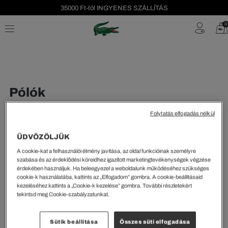
35000 Ft-tól INGYENES SZÁLLÍTÁS
Szezonális leárazás akár -40%!
0
Ingyenes visszaküldés!
Pólók
Folytatás elfogadás nélkül
GYEREK
ÜDVÖZÖLJÜK
A cookie-kat a felhasználói élmény javítása, az oldal funkcióinak személyre
szabása és az érdeklődési köreidhez igazított marketingtevékenységek végzése
érdekében használjuk. Ha beleegyezel a weboldalunk működéséhez szükséges
Rendezés és szűrés
cookie-k használatába, kattints az „Elfogadom” gombra. A cookie-beállításaid
kezeléséhez kattints a „Cookie-k kezelése” gombra. További részletekért
tekintsd meg Cookie-szabályzatunkat.
0 Eredmény
Sütik beállítása
Összes süti elfogadása