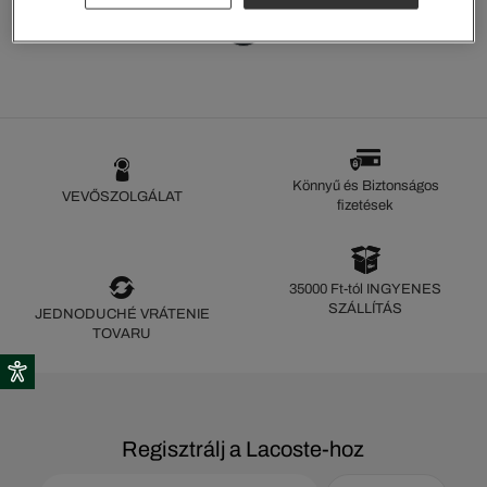
1
Könnyű és Biztonságos
VEVŐSZOLGÁLAT
fizetések
35000 Ft-tól INGYENES
SZÁLLÍTÁS
JEDNODUCHÉ VRÁTENIE
TOVARU
Regisztrálj a Lacoste-hoz