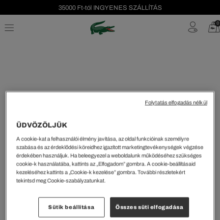
35000 Ft-tól INGYENES SZÁLLÍTÁS
Szezonális leárazás akár -40%!
0
Ingyenes visszaküldés!
Folytatás elfogadás nélkül
ÜDVÖZÖLJÜK
Rendezés és szűrés
A cookie-kat a felhasználói élmény javítása, az oldal funkcióinak személyre
szabása és az érdeklődési köreidhez igazított marketingtevékenységek végzése
0 Eredmény
érdekében használjuk. Ha beleegyezel a weboldalunk működéséhez szükséges
cookie-k használatába, kattints az „Elfogadom” gombra. A cookie-beállításaid
kezeléséhez kattints a „Cookie-k kezelése” gombra. További részletekért
tekintsd meg Cookie-szabályzatunkat.
1
Sütik beállítása
Összes süti elfogadása