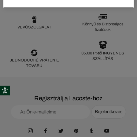
Könnyű és Biztonságos
VEVŐSZOLGÁLAT
fizetések
35000 Ft-tól INGYENES
SZÁLLÍTÁS
JEDNODUCHÉ VRÁTENIE
TOVARU
Regisztrálj a Lacoste-hoz
Bejelentkezés